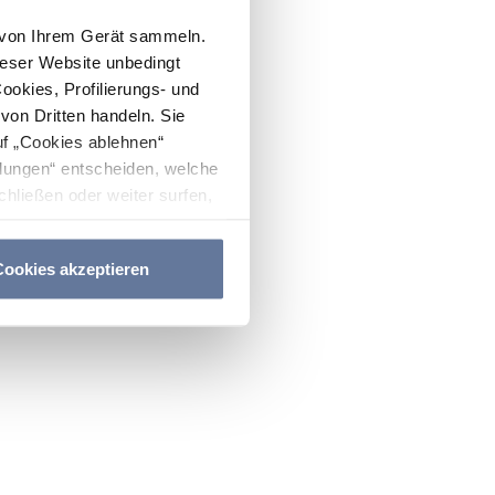
n von Ihrem Gerät sammeln.
ieser Website unbedingt
Cookies, Profilierungs- und
on Dritten handeln. Sie
uf „Cookies ablehnen“
lungen“ entscheiden, welche
hließen oder weiter surfen,
nitten
Cookie-Richtlinie
und
ookies akzeptieren