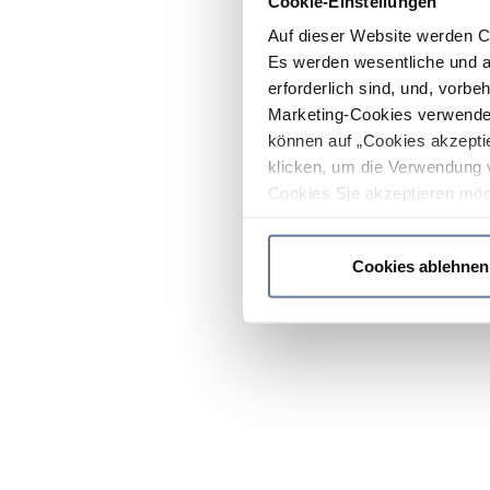
Cookie-Einstellungen
Auf dieser Website werden C
Es werden wesentliche und ag
erforderlich sind, und, vorbe
Marketing-Cookies verwendet
können auf „Cookies akzeptie
klicken, um die Verwendung 
Cookies Sie akzeptieren möc
werden nur die wichtigsten Co
Datenschutzrichtlinie
.
Cookies ablehnen