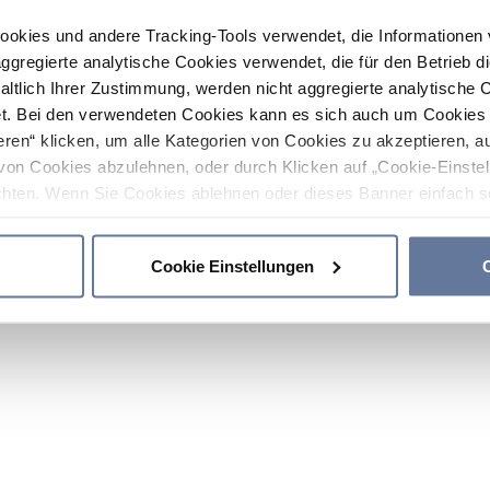
ookies und andere Tracking-Tools verwendet, die Informatione
gregierte analytische Cookies verwendet, die für den Betrieb d
haltlich Ihrer Zustimmung, werden nicht aggregierte analytische 
. Bei den verwendeten Cookies kann es sich auch um Cookies v
ren“ klicken, um alle Kategorien von Cookies zu akzeptieren, a
von Cookies abzulehnen, oder durch Klicken auf „Cookie-Einstel
hten. Wenn Sie Cookies ablehnen oder dieses Banner einfach sc
okies installiert. Weitere Informationen finden Sie in den Absch
Cookie Einstellungen
C