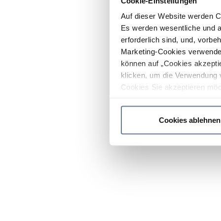
Cookie-Einstellungen
Auf dieser Website werden C
Es werden wesentliche und ag
erforderlich sind, und, vorbe
Marketing-Cookies verwendet
können auf „Cookies akzeptie
klicken, um die Verwendung 
Cookies Sie akzeptieren möc
werden nur die wichtigsten Co
Datenschutzrichtlinie
.
Cookies ablehnen