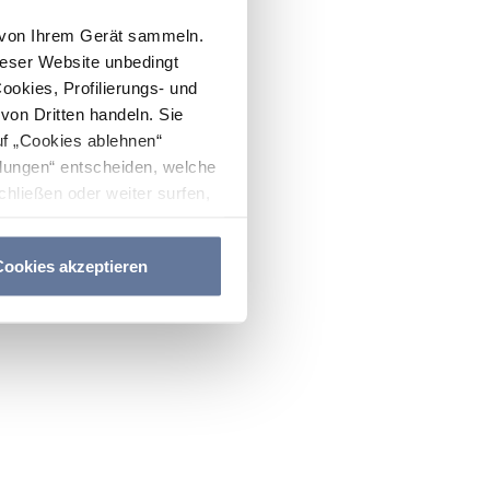
n von Ihrem Gerät sammeln.
ieser Website unbedingt
Cookies, Profilierungs- und
on Dritten handeln. Sie
uf „Cookies ablehnen“
lungen“ entscheiden, welche
hließen oder weiter surfen,
nitten
Cookie-Richtlinie
und
ookies akzeptieren