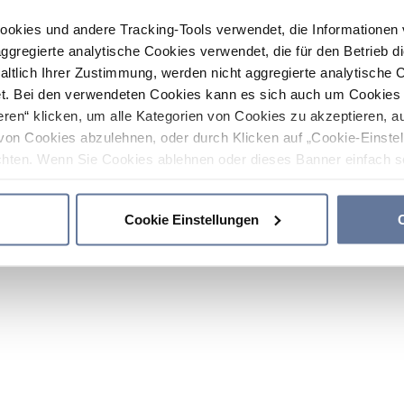
ookies und andere Tracking-Tools verwendet, die Informatione
gregierte analytische Cookies verwendet, die für den Betrieb d
haltlich Ihrer Zustimmung, werden nicht aggregierte analytische 
. Bei den verwendeten Cookies kann es sich auch um Cookies v
ren“ klicken, um alle Kategorien von Cookies zu akzeptieren, a
von Cookies abzulehnen, oder durch Klicken auf „Cookie-Einstel
hten. Wenn Sie Cookies ablehnen oder dieses Banner einfach sc
okies installiert. Weitere Informationen finden Sie in den Absch
Cookie Einstellungen
C