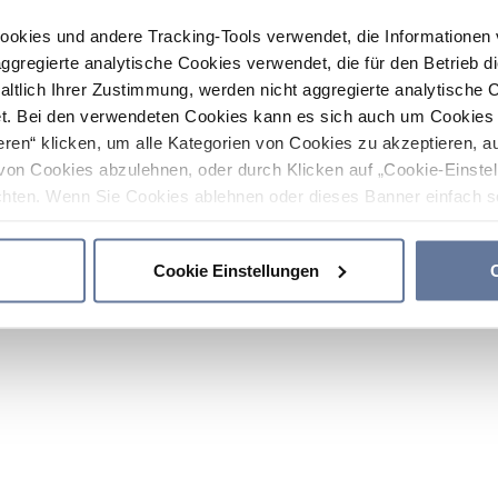
ookies und andere Tracking-Tools verwendet, die Informatione
gregierte analytische Cookies verwendet, die für den Betrieb d
haltlich Ihrer Zustimmung, werden nicht aggregierte analytische 
. Bei den verwendeten Cookies kann es sich auch um Cookies v
ren“ klicken, um alle Kategorien von Cookies zu akzeptieren, a
von Cookies abzulehnen, oder durch Klicken auf „Cookie-Einstel
hten. Wenn Sie Cookies ablehnen oder dieses Banner einfach sc
okies installiert. Weitere Informationen finden Sie in den Absch
Cookie Einstellungen
C