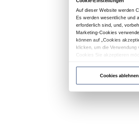
Cookie-Einstellungen
Auf dieser Website werden C
Es werden wesentliche und ag
erforderlich sind, und, vorbe
Marketing-Cookies verwendet
können auf „Cookies akzeptie
klicken, um die Verwendung 
Cookies Sie akzeptieren möc
werden nur die wichtigsten Co
Datenschutzrichtlinie
.
Cookies ablehnen