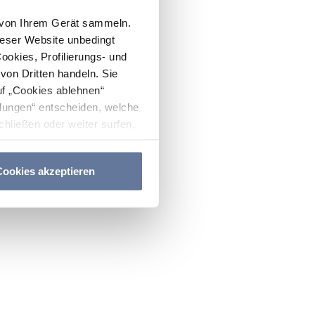
n von Ihrem Gerät sammeln.
ieser Website unbedingt
Cookies, Profilierungs- und
on Dritten handeln. Sie
uf „Cookies ablehnen“
lungen“ entscheiden, welche
hließen oder weiter surfen,
nitten
Cookie-Richtlinie
und
ookies akzeptieren