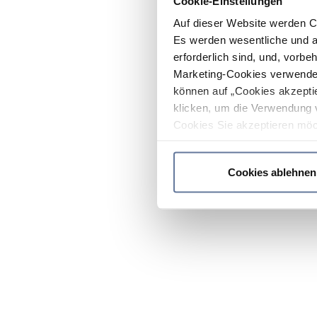
Cookie-Einstellungen
Auf dieser Website werden C
Es werden wesentliche und ag
erforderlich sind, und, vorbe
Marketing-Cookies verwendet
können auf „Cookies akzeptie
klicken, um die Verwendung 
Cookies Sie akzeptieren möc
werden nur die wichtigsten Co
Datenschutzrichtlinie
.
Cookies ablehnen