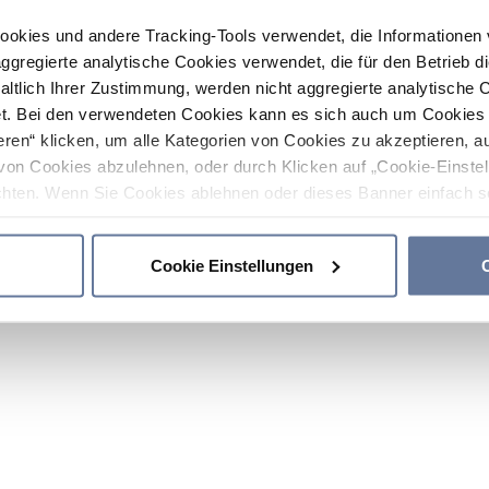
ookies und andere Tracking-Tools verwendet, die Informatione
gregierte analytische Cookies verwendet, die für den Betrieb d
haltlich Ihrer Zustimmung, werden nicht aggregierte analytische 
. Bei den verwendeten Cookies kann es sich auch um Cookies v
ren“ klicken, um alle Kategorien von Cookies zu akzeptieren, a
von Cookies abzulehnen, oder durch Klicken auf „Cookie-Einstel
hten. Wenn Sie Cookies ablehnen oder dieses Banner einfach sc
okies installiert. Weitere Informationen finden Sie in den Absch
Cookie Einstellungen
C