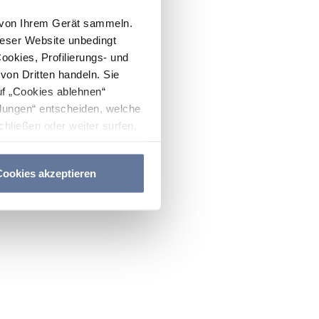
n von Ihrem Gerät sammeln.
ieser Website unbedingt
Cookies, Profilierungs- und
on Dritten handeln. Sie
uf „Cookies ablehnen“
lungen“ entscheiden, welche
hließen oder weiter surfen,
nitten
Cookie-Richtlinie
und
ookies akzeptieren