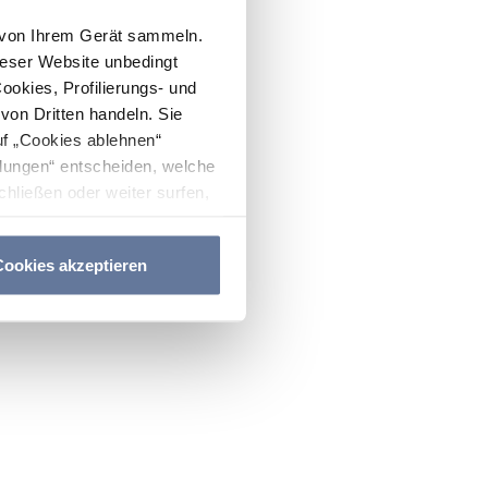
n von Ihrem Gerät sammeln.
ieser Website unbedingt
Cookies, Profilierungs- und
on Dritten handeln. Sie
uf „Cookies ablehnen“
lungen“ entscheiden, welche
hließen oder weiter surfen,
nitten
Cookie-Richtlinie
und
ookies akzeptieren