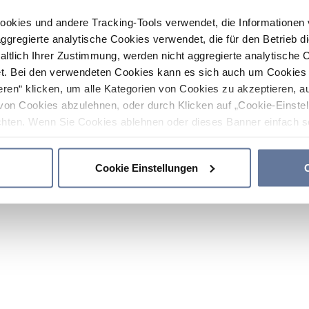
ookies und andere Tracking-Tools verwendet, die Informatione
gregierte analytische Cookies verwendet, die für den Betrieb d
haltlich Ihrer Zustimmung, werden nicht aggregierte analytische 
. Bei den verwendeten Cookies kann es sich auch um Cookies v
ren“ klicken, um alle Kategorien von Cookies zu akzeptieren, a
von Cookies abzulehnen, oder durch Klicken auf „Cookie-Einstel
hten. Wenn Sie Cookies ablehnen oder dieses Banner einfach sc
okies installiert. Weitere Informationen finden Sie in den Absch
Cookie Einstellungen
C