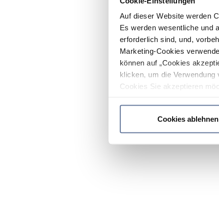
Cookie-Einstellungen
Auf dieser Website werden C
Es werden wesentliche und ag
erforderlich sind, und, vorbe
Marketing-Cookies verwendet
können auf „Cookies akzeptie
klicken, um die Verwendung 
Cookies Sie akzeptieren möc
werden nur die wichtigsten Co
Datenschutzrichtlinie
.
Cookies ablehnen