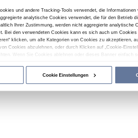
ookies und andere Tracking-Tools verwendet, die Informatione
gregierte analytische Cookies verwendet, die für den Betrieb d
haltlich Ihrer Zustimmung, werden nicht aggregierte analytische 
. Bei den verwendeten Cookies kann es sich auch um Cookies v
ren“ klicken, um alle Kategorien von Cookies zu akzeptieren, a
von Cookies abzulehnen, oder durch Klicken auf „Cookie-Einstel
hten. Wenn Sie Cookies ablehnen oder dieses Banner einfach sc
okies installiert. Weitere Informationen finden Sie in den Absch
Cookie Einstellungen
C