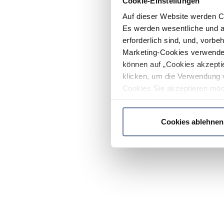
Cookie-Einstellungen
Auf dieser Website werden C
Es werden wesentliche und ag
erforderlich sind, und, vorbe
Marketing-Cookies verwendet
können auf „Cookies akzeptie
klicken, um die Verwendung 
Cookies Sie akzeptieren möc
werden nur die wichtigsten Co
Datenschutzrichtlinie
.
Cookies ablehnen