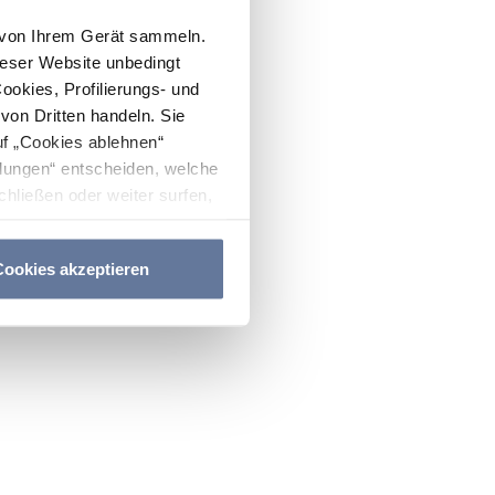
n von Ihrem Gerät sammeln.
ieser Website unbedingt
Cookies, Profilierungs- und
on Dritten handeln. Sie
uf „Cookies ablehnen“
lungen“ entscheiden, welche
hließen oder weiter surfen,
nitten
Cookie-Richtlinie
und
ookies akzeptieren