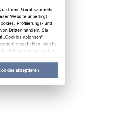
n von Ihrem Gerät sammeln.
ieser Website unbedingt
Cookies, Profilierungs- und
on Dritten handeln. Sie
uf „Cookies ablehnen“
lungen“ entscheiden, welche
hließen oder weiter surfen,
nitten
Cookie-Richtlinie
und
ookies akzeptieren