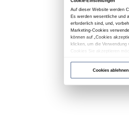
Cookie-Einstellungen
Auf dieser Website werden C
Es werden wesentliche und ag
erforderlich sind, und, vorbe
Marketing-Cookies verwendet
können auf „Cookies akzeptie
klicken, um die Verwendung 
Cookies Sie akzeptieren möc
werden nur die wichtigsten Co
Datenschutzrichtlinie
.
Cookies ablehnen