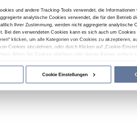
ookies und andere Tracking-Tools verwendet, die Informatione
gregierte analytische Cookies verwendet, die für den Betrieb d
haltlich Ihrer Zustimmung, werden nicht aggregierte analytische 
. Bei den verwendeten Cookies kann es sich auch um Cookies v
ren“ klicken, um alle Kategorien von Cookies zu akzeptieren, a
von Cookies abzulehnen, oder durch Klicken auf „Cookie-Einstel
hten. Wenn Sie Cookies ablehnen oder dieses Banner einfach sc
okies installiert. Weitere Informationen finden Sie in den Absch
Cookie Einstellungen
C