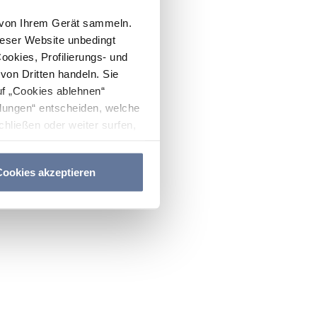
n von Ihrem Gerät sammeln.
ieser Website unbedingt
Cookies, Profilierungs- und
on Dritten handeln. Sie
uf „Cookies ablehnen“
lungen“ entscheiden, welche
hließen oder weiter surfen,
nitten
Cookie-Richtlinie
und
ookies akzeptieren