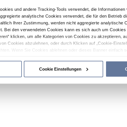
ookies und andere Tracking-Tools verwendet, die Informatione
gregierte analytische Cookies verwendet, die für den Betrieb d
haltlich Ihrer Zustimmung, werden nicht aggregierte analytische 
. Bei den verwendeten Cookies kann es sich auch um Cookies v
ren“ klicken, um alle Kategorien von Cookies zu akzeptieren, a
von Cookies abzulehnen, oder durch Klicken auf „Cookie-Einstel
hten. Wenn Sie Cookies ablehnen oder dieses Banner einfach sc
okies installiert. Weitere Informationen finden Sie in den Absch
Cookie Einstellungen
C