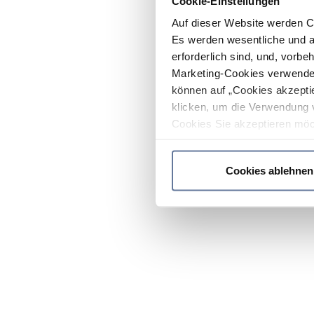
Cookie-Einstellungen
Auf dieser Website werden C
Es werden wesentliche und ag
erforderlich sind, und, vorbe
Marketing-Cookies verwendet
können auf „Cookies akzeptie
klicken, um die Verwendung 
Cookies Sie akzeptieren möc
werden nur die wichtigsten Co
Datenschutzrichtlinie
.
Cookies ablehnen