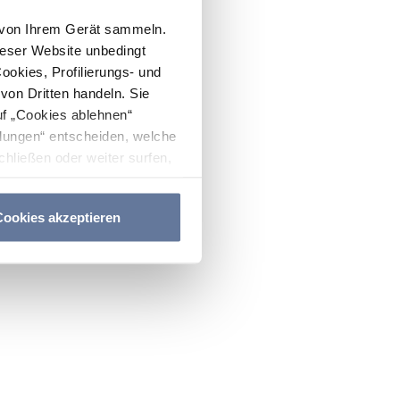
n von Ihrem Gerät sammeln.
ieser Website unbedingt
Cookies, Profilierungs- und
on Dritten handeln. Sie
uf „Cookies ablehnen“
lungen“ entscheiden, welche
hließen oder weiter surfen,
nitten
Cookie-Richtlinie
und
ookies akzeptieren