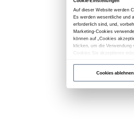
Cookie-Einstellungen
Auf dieser Website werden C
Es werden wesentliche und ag
erforderlich sind, und, vorbe
Marketing-Cookies verwendet
können auf „Cookies akzeptie
klicken, um die Verwendung 
Cookies Sie akzeptieren möc
werden nur die wichtigsten Co
Datenschutzrichtlinie
.
Cookies ablehnen