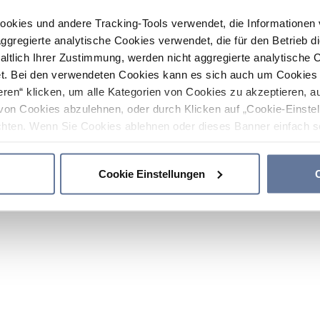
ookies und andere Tracking-Tools verwendet, die Informatione
gregierte analytische Cookies verwendet, die für den Betrieb d
haltlich Ihrer Zustimmung, werden nicht aggregierte analytische 
. Bei den verwendeten Cookies kann es sich auch um Cookies v
ren“ klicken, um alle Kategorien von Cookies zu akzeptieren, a
von Cookies abzulehnen, oder durch Klicken auf „Cookie-Einstel
hten. Wenn Sie Cookies ablehnen oder dieses Banner einfach sc
okies installiert. Weitere Informationen finden Sie in den Absch
Cookie Einstellungen
C