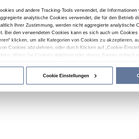
ookies und andere Tracking-Tools verwendet, die Informatione
gregierte analytische Cookies verwendet, die für den Betrieb d
haltlich Ihrer Zustimmung, werden nicht aggregierte analytische 
. Bei den verwendeten Cookies kann es sich auch um Cookies v
ren“ klicken, um alle Kategorien von Cookies zu akzeptieren, a
von Cookies abzulehnen, oder durch Klicken auf „Cookie-Einstel
hten. Wenn Sie Cookies ablehnen oder dieses Banner einfach sc
okies installiert. Weitere Informationen finden Sie in den Absch
Cookie Einstellungen
C