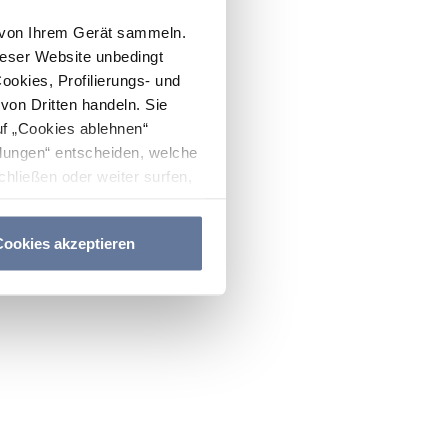
n von Ihrem Gerät sammeln.
ieser Website unbedingt
Cookies, Profilierungs- und
on Dritten handeln. Sie
uf „Cookies ablehnen“
lungen“ entscheiden, welche
hließen oder weiter surfen,
nitten
Cookie-Richtlinie
und
ookies akzeptieren