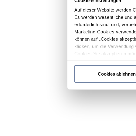
Cookie-Einstellungen
Auf dieser Website werden C
Es werden wesentliche und ag
erforderlich sind, und, vorbe
Marketing-Cookies verwendet
können auf „Cookies akzeptie
klicken, um die Verwendung 
Cookies Sie akzeptieren möc
werden nur die wichtigsten Co
Datenschutzrichtlinie
.
Cookies ablehnen