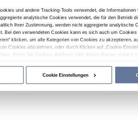
ookies und andere Tracking-Tools verwendet, die Informatione
gregierte analytische Cookies verwendet, die für den Betrieb d
haltlich Ihrer Zustimmung, werden nicht aggregierte analytische 
. Bei den verwendeten Cookies kann es sich auch um Cookies v
ren“ klicken, um alle Kategorien von Cookies zu akzeptieren, a
von Cookies abzulehnen, oder durch Klicken auf „Cookie-Einstel
hten. Wenn Sie Cookies ablehnen oder dieses Banner einfach sc
okies installiert. Weitere Informationen finden Sie in den Absch
Cookie Einstellungen
C