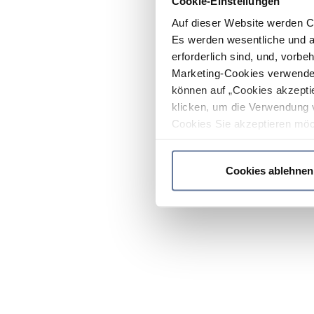
Cookie-Einstellungen
Auf dieser Website werden C
Es werden wesentliche und ag
erforderlich sind, und, vorbe
Marketing-Cookies verwendet
können auf „Cookies akzeptie
klicken, um die Verwendung 
Cookies Sie akzeptieren möc
werden nur die wichtigsten Co
Datenschutzrichtlinie
.
Cookies ablehnen