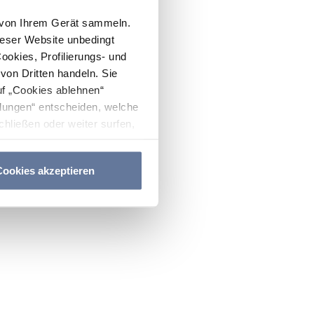
n von Ihrem Gerät sammeln.
ieser Website unbedingt
Cookies, Profilierungs- und
on Dritten handeln. Sie
uf „Cookies ablehnen“
lungen“ entscheiden, welche
hließen oder weiter surfen,
nitten
Cookie-Richtlinie
und
ookies akzeptieren