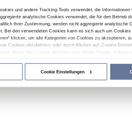
ookies und andere Tracking-Tools verwendet, die Informatione
gregierte analytische Cookies verwendet, die für den Betrieb d
haltlich Ihrer Zustimmung, werden nicht aggregierte analytische 
. Bei den verwendeten Cookies kann es sich auch um Cookies v
ren“ klicken, um alle Kategorien von Cookies zu akzeptieren, a
von Cookies abzulehnen, oder durch Klicken auf „Cookie-Einstel
hten. Wenn Sie Cookies ablehnen oder dieses Banner einfach sc
okies installiert. Weitere Informationen finden Sie in den Absch
Cookie Einstellungen
C