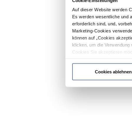
Cookie-Einstellungen
Auf dieser Website werden C
Es werden wesentliche und ag
erforderlich sind, und, vorbe
Marketing-Cookies verwendet
können auf „Cookies akzeptie
klicken, um die Verwendung 
Cookies Sie akzeptieren möc
werden nur die wichtigsten Co
Datenschutzrichtlinie
.
Cookies ablehnen