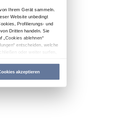
n von Ihrem Gerät sammeln.
ieser Website unbedingt
Cookies, Profilierungs- und
on Dritten handeln. Sie
uf „Cookies ablehnen“
lungen“ entscheiden, welche
hließen oder weiter surfen,
nitten
Cookie-Richtlinie
und
ookies akzeptieren