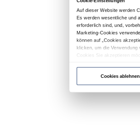
Cookie-Einstellungen
Auf dieser Website werden C
Es werden wesentliche und ag
erforderlich sind, und, vorbe
Marketing-Cookies verwendet
können auf „Cookies akzeptie
klicken, um die Verwendung 
Cookies Sie akzeptieren möc
werden nur die wichtigsten Co
Datenschutzrichtlinie
.
Cookies ablehnen