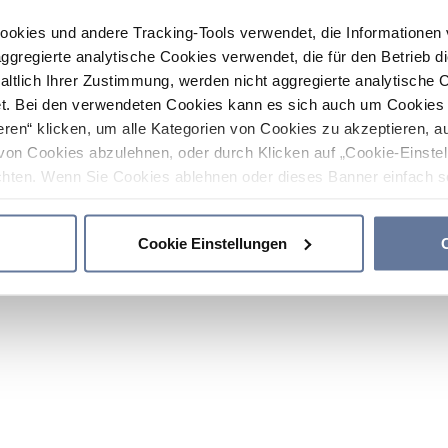
ookies und andere Tracking-Tools verwendet, die Informatione
gregierte analytische Cookies verwendet, die für den Betrieb d
haltlich Ihrer Zustimmung, werden nicht aggregierte analytische 
. Bei den verwendeten Cookies kann es sich auch um Cookies v
ren“ klicken, um alle Kategorien von Cookies zu akzeptieren, a
von Cookies abzulehnen, oder durch Klicken auf „Cookie-Einstel
hten. Wenn Sie Cookies ablehnen oder dieses Banner einfach sc
okies installiert. Weitere Informationen finden Sie in den Absch
Cookie Einstellungen
C