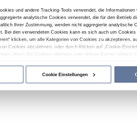
ookies und andere Tracking-Tools verwendet, die Informatione
gregierte analytische Cookies verwendet, die für den Betrieb d
haltlich Ihrer Zustimmung, werden nicht aggregierte analytische 
. Bei den verwendeten Cookies kann es sich auch um Cookies v
ren“ klicken, um alle Kategorien von Cookies zu akzeptieren, a
von Cookies abzulehnen, oder durch Klicken auf „Cookie-Einstel
hten. Wenn Sie Cookies ablehnen oder dieses Banner einfach sc
okies installiert. Weitere Informationen finden Sie in den Absch
Cookie Einstellungen
C