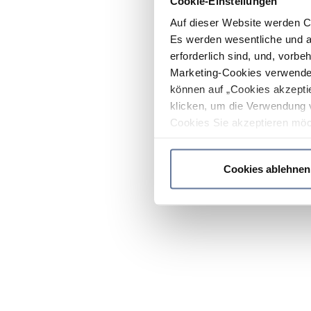
Cookie-Einstellungen
Auf dieser Website werden C
Es werden wesentliche und ag
erforderlich sind, und, vorbe
Marketing-Cookies verwendet
können auf „Cookies akzeptie
klicken, um die Verwendung 
Cookies Sie akzeptieren möc
werden nur die wichtigsten Co
Datenschutzrichtlinie
.
Cookies ablehnen