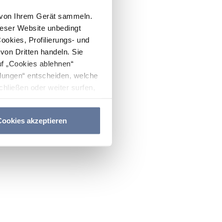
n von Ihrem Gerät sammeln.
ieser Website unbedingt
Cookies, Profilierungs- und
on Dritten handeln. Sie
uf „Cookies ablehnen“
lungen“ entscheiden, welche
hließen oder weiter surfen,
nitten
Cookie-Richtlinie
und
ookies akzeptieren