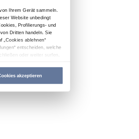
n von Ihrem Gerät sammeln.
ieser Website unbedingt
Cookies, Profilierungs- und
on Dritten handeln. Sie
uf „Cookies ablehnen“
lungen“ entscheiden, welche
hließen oder weiter surfen,
nitten
Cookie-Richtlinie
und
ookies akzeptieren