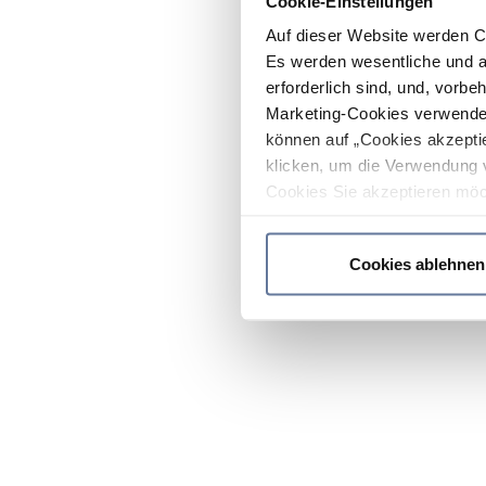
Cookie-Einstellungen
Auf dieser Website werden C
Es werden wesentliche und ag
erforderlich sind, und, vorbe
Marketing-Cookies verwendet
können auf „Cookies akzeptie
klicken, um die Verwendung 
Cookies Sie akzeptieren möc
werden nur die wichtigsten Co
Datenschutzrichtlinie
.
Cookies ablehnen