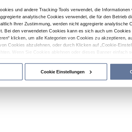
ookies und andere Tracking-Tools verwendet, die Informatione
gregierte analytische Cookies verwendet, die für den Betrieb d
haltlich Ihrer Zustimmung, werden nicht aggregierte analytische 
. Bei den verwendeten Cookies kann es sich auch um Cookies v
ren“ klicken, um alle Kategorien von Cookies zu akzeptieren, a
von Cookies abzulehnen, oder durch Klicken auf „Cookie-Einstel
hten. Wenn Sie Cookies ablehnen oder dieses Banner einfach sc
okies installiert. Weitere Informationen finden Sie in den Absch
Cookie Einstellungen
C