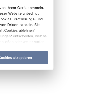
n von Ihrem Gerät sammeln.
ieser Website unbedingt
Cookies, Profilierungs- und
on Dritten handeln. Sie
uf „Cookies ablehnen“
lungen“ entscheiden, welche
hließen oder weiter surfen,
nitten
Cookie-Richtlinie
und
ookies akzeptieren