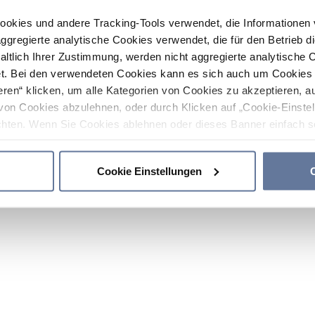
ookies und andere Tracking-Tools verwendet, die Informatione
gregierte analytische Cookies verwendet, die für den Betrieb d
haltlich Ihrer Zustimmung, werden nicht aggregierte analytische 
. Bei den verwendeten Cookies kann es sich auch um Cookies v
ren“ klicken, um alle Kategorien von Cookies zu akzeptieren, a
von Cookies abzulehnen, oder durch Klicken auf „Cookie-Einstel
hten. Wenn Sie Cookies ablehnen oder dieses Banner einfach sc
okies installiert. Weitere Informationen finden Sie in den Absch
Cookie Einstellungen
C