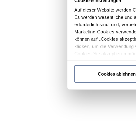
Cookie-Einstellungen
Auf dieser Website werden C
Es werden wesentliche und ag
erforderlich sind, und, vorbe
Marketing-Cookies verwendet
können auf „Cookies akzeptie
klicken, um die Verwendung 
Cookies Sie akzeptieren möc
werden nur die wichtigsten Co
Datenschutzrichtlinie
.
Cookies ablehnen