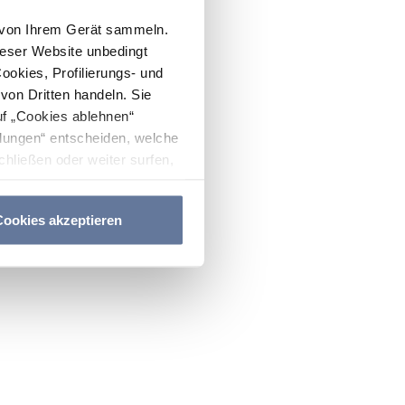
n von Ihrem Gerät sammeln.
ieser Website unbedingt
Cookies, Profilierungs- und
on Dritten handeln. Sie
uf „Cookies ablehnen“
lungen“ entscheiden, welche
hließen oder weiter surfen,
nitten
Cookie-Richtlinie
und
ookies akzeptieren