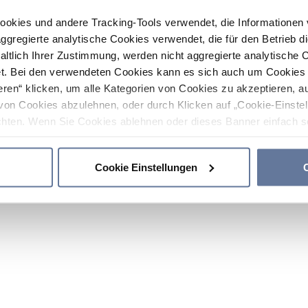
ookies und andere Tracking-Tools verwendet, die Informatione
gregierte analytische Cookies verwendet, die für den Betrieb d
haltlich Ihrer Zustimmung, werden nicht aggregierte analytische 
. Bei den verwendeten Cookies kann es sich auch um Cookies v
ren“ klicken, um alle Kategorien von Cookies zu akzeptieren, a
von Cookies abzulehnen, oder durch Klicken auf „Cookie-Einstel
hten. Wenn Sie Cookies ablehnen oder dieses Banner einfach sc
okies installiert. Weitere Informationen finden Sie in den Absch
Cookie Einstellungen
C