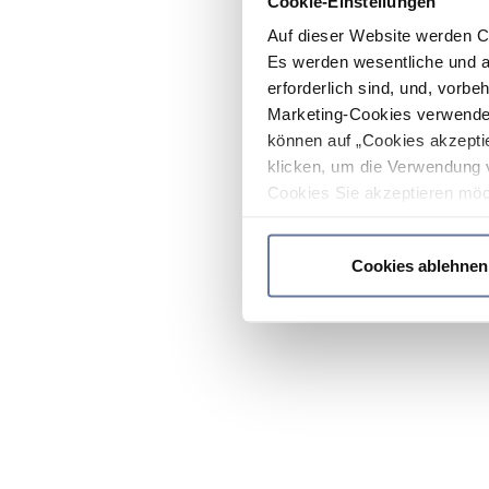
Cookie-Einstellungen
Auf dieser Website werden C
Es werden wesentliche und ag
erforderlich sind, und, vorbe
Marketing-Cookies verwendet
können auf „Cookies akzeptie
klicken, um die Verwendung 
Cookies Sie akzeptieren möc
werden nur die wichtigsten Co
Datenschutzrichtlinie
.
Cookies ablehnen