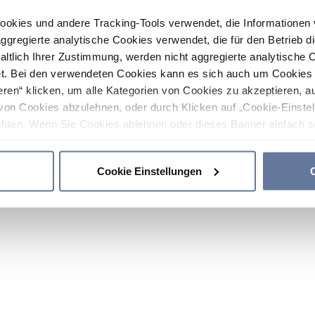
ookies und andere Tracking-Tools verwendet, die Informatione
gregierte analytische Cookies verwendet, die für den Betrieb d
haltlich Ihrer Zustimmung, werden nicht aggregierte analytische 
. Bei den verwendeten Cookies kann es sich auch um Cookies v
ren“ klicken, um alle Kategorien von Cookies zu akzeptieren, a
von Cookies abzulehnen, oder durch Klicken auf „Cookie-Einstel
hten. Wenn Sie Cookies ablehnen oder dieses Banner einfach sc
okies installiert. Weitere Informationen finden Sie in den Absch
Cookie Einstellungen
C