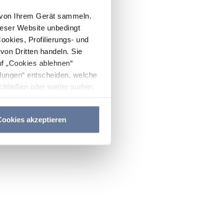
n von Ihrem Gerät sammeln.
ieser Website unbedingt
Cookies, Profilierungs- und
on Dritten handeln. Sie
uf „Cookies ablehnen“
lungen“ entscheiden, welche
hließen oder weiter surfen,
nitten
Cookie-Richtlinie
und
ookies akzeptieren