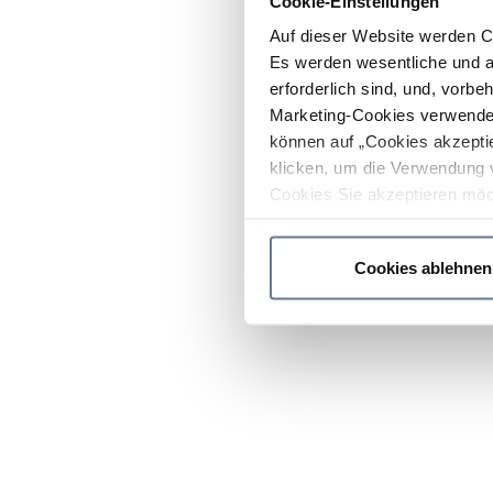
Cookie-Einstellungen
Auf dieser Website werden C
Es werden wesentliche und ag
erforderlich sind, und, vorbe
Marketing-Cookies verwendet
können auf „Cookies akzeptie
klicken, um die Verwendung 
Cookies Sie akzeptieren möc
werden nur die wichtigsten Co
Datenschutzrichtlinie
.
Cookies ablehnen