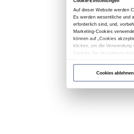
Cookie-Einstellungen
Auf dieser Website werden C
Es werden wesentliche und ag
erforderlich sind, und, vorbe
Marketing-Cookies verwendet
können auf „Cookies akzeptie
klicken, um die Verwendung 
Cookies Sie akzeptieren möc
werden nur die wichtigsten Co
Datenschutzrichtlinie
.
Cookies ablehnen