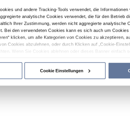
ookies und andere Tracking-Tools verwendet, die Informatione
gregierte analytische Cookies verwendet, die für den Betrieb d
haltlich Ihrer Zustimmung, werden nicht aggregierte analytische 
. Bei den verwendeten Cookies kann es sich auch um Cookies v
ren“ klicken, um alle Kategorien von Cookies zu akzeptieren, a
von Cookies abzulehnen, oder durch Klicken auf „Cookie-Einstel
hten. Wenn Sie Cookies ablehnen oder dieses Banner einfach sc
okies installiert. Weitere Informationen finden Sie in den Absch
Cookie Einstellungen
C