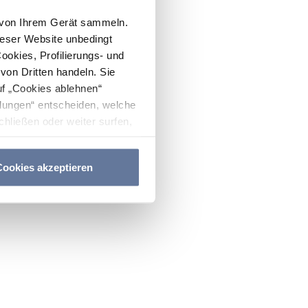
n von Ihrem Gerät sammeln.
ieser Website unbedingt
Cookies, Profilierungs- und
on Dritten handeln. Sie
uf „Cookies ablehnen“
lungen“ entscheiden, welche
hließen oder weiter surfen,
nitten
Cookie-Richtlinie
und
ookies akzeptieren