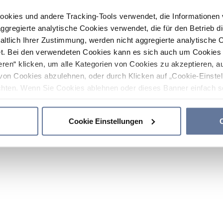
ookies und andere Tracking-Tools verwendet, die Informatione
gregierte analytische Cookies verwendet, die für den Betrieb d
haltlich Ihrer Zustimmung, werden nicht aggregierte analytische 
. Bei den verwendeten Cookies kann es sich auch um Cookies v
ren“ klicken, um alle Kategorien von Cookies zu akzeptieren, a
von Cookies abzulehnen, oder durch Klicken auf „Cookie-Einstel
hten. Wenn Sie Cookies ablehnen oder dieses Banner einfach sc
okies installiert. Weitere Informationen finden Sie in den Absch
Cookie Einstellungen
C