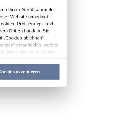
n von Ihrem Gerät sammeln.
ieser Website unbedingt
Cookies, Profilierungs- und
on Dritten handeln. Sie
uf „Cookies ablehnen“
lungen“ entscheiden, welche
hließen oder weiter surfen,
nitten
Cookie-Richtlinie
und
ookies akzeptieren