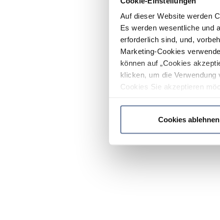
Cookie-Einstellungen
Auf dieser Website werden C
Es werden wesentliche und ag
erforderlich sind, und, vorbe
Marketing-Cookies verwendet
können auf „Cookies akzeptie
klicken, um die Verwendung 
Cookies Sie akzeptieren möc
werden nur die wichtigsten Co
Datenschutzrichtlinie
.
Cookies ablehnen