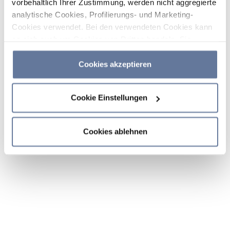
vorbehaltlich Ihrer Zustimmung, werden nicht aggregierte
analytische Cookies, Profilierungs- und Marketing-
Cookies verwendet. Bei den verwendeten Cookies kann
es sich auch um Cookies von Dritten handeln. Sie
können auf „Cookies akzeptieren“ klicken, um alle
Kategorien von Cookies zu akzeptieren, auf „Cookies
Cookies akzeptieren
ablehnen“ klicken, um die Verwendung von Cookies
abzulehnen, oder durch Klicken auf „Cookie-
Cookie Einstellungen
Einstellungen“ entscheiden, welche Cookies Sie
akzeptieren möchten. Wenn Sie Cookies ablehnen oder
dieses Banner einfach schließen oder weiter surfen,
Cookies ablehnen
werden nur die wichtigsten Cookies installiert. Weitere
Informationen finden Sie in den Abschnitten
Cookie-
Richtlinie
und
Datenschutzrichtlinie
.