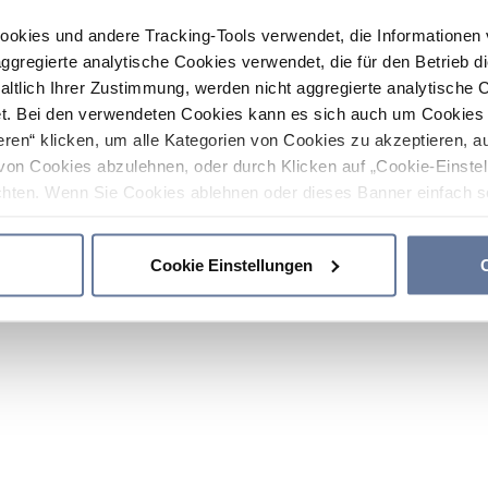
ookies und andere Tracking-Tools verwendet, die Informatione
gregierte analytische Cookies verwendet, die für den Betrieb d
haltlich Ihrer Zustimmung, werden nicht aggregierte analytische 
. Bei den verwendeten Cookies kann es sich auch um Cookies v
ren“ klicken, um alle Kategorien von Cookies zu akzeptieren, a
von Cookies abzulehnen, oder durch Klicken auf „Cookie-Einstel
hten. Wenn Sie Cookies ablehnen oder dieses Banner einfach sc
okies installiert. Weitere Informationen finden Sie in den Absch
Cookie Einstellungen
C