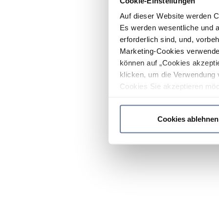
Cookie-Einstellungen
Auf dieser Website werden C
Es werden wesentliche und ag
erforderlich sind, und, vorbe
Marketing-Cookies verwendet
können auf „Cookies akzeptie
klicken, um die Verwendung 
Cookies Sie akzeptieren möc
werden nur die wichtigsten Co
Datenschutzrichtlinie
.
Cookies ablehnen