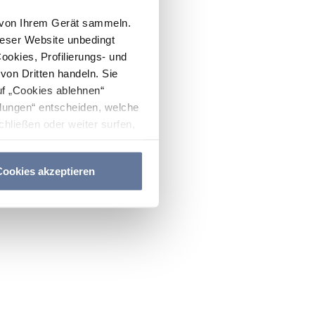
n von Ihrem Gerät sammeln.
ieser Website unbedingt
Cookies, Profilierungs- und
on Dritten handeln. Sie
uf „Cookies ablehnen“
lungen“ entscheiden, welche
hließen oder weiter surfen,
nitten
Cookie-Richtlinie
und
ookies akzeptieren