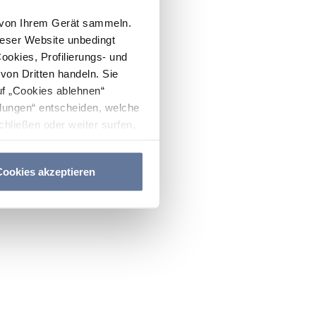
n von Ihrem Gerät sammeln.
ieser Website unbedingt
Cookies, Profilierungs- und
on Dritten handeln. Sie
uf „Cookies ablehnen“
lungen“ entscheiden, welche
hließen oder weiter surfen,
nitten
Cookie-Richtlinie
und
ookies akzeptieren