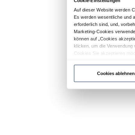
Cookie-Einstellungen
Auf dieser Website werden C
Es werden wesentliche und ag
erforderlich sind, und, vorbe
Marketing-Cookies verwendet
können auf „Cookies akzeptie
klicken, um die Verwendung 
Cookies Sie akzeptieren möc
werden nur die wichtigsten Co
Datenschutzrichtlinie
.
Cookies ablehnen