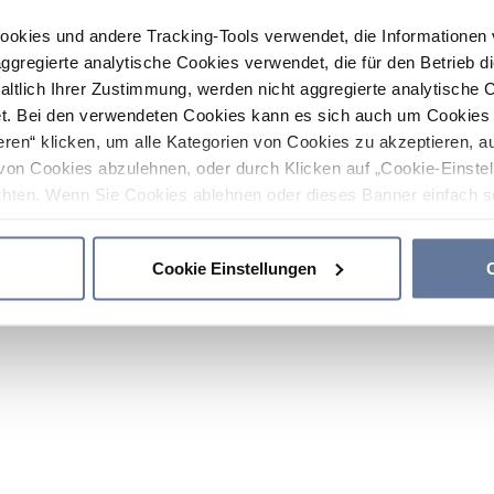
ookies und andere Tracking-Tools verwendet, die Informatione
gregierte analytische Cookies verwendet, die für den Betrieb d
haltlich Ihrer Zustimmung, werden nicht aggregierte analytische 
. Bei den verwendeten Cookies kann es sich auch um Cookies v
ren“ klicken, um alle Kategorien von Cookies zu akzeptieren, a
von Cookies abzulehnen, oder durch Klicken auf „Cookie-Einstel
hten. Wenn Sie Cookies ablehnen oder dieses Banner einfach sc
okies installiert. Weitere Informationen finden Sie in den Absch
Cookie Einstellungen
C