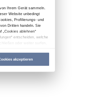
n von Ihrem Gerät sammeln.
ieser Website unbedingt
Cookies, Profilierungs- und
on Dritten handeln. Sie
uf „Cookies ablehnen“
lungen“ entscheiden, welche
hließen oder weiter surfen,
nitten
Cookie-Richtlinie
und
ookies akzeptieren