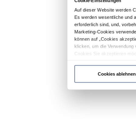
Cookie-Einstellungen
Auf dieser Website werden C
Es werden wesentliche und ag
erforderlich sind, und, vorbe
Marketing-Cookies verwendet
können auf „Cookies akzeptie
klicken, um die Verwendung 
Cookies Sie akzeptieren möc
werden nur die wichtigsten Co
Datenschutzrichtlinie
.
Cookies ablehnen