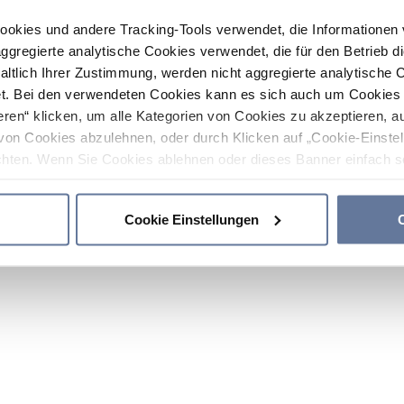
ookies und andere Tracking-Tools verwendet, die Informatione
gregierte analytische Cookies verwendet, die für den Betrieb d
haltlich Ihrer Zustimmung, werden nicht aggregierte analytische 
. Bei den verwendeten Cookies kann es sich auch um Cookies v
ren“ klicken, um alle Kategorien von Cookies zu akzeptieren, a
von Cookies abzulehnen, oder durch Klicken auf „Cookie-Einstel
hten. Wenn Sie Cookies ablehnen oder dieses Banner einfach sc
okies installiert. Weitere Informationen finden Sie in den Absch
Cookie Einstellungen
C