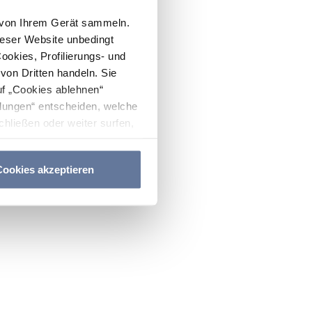
n von Ihrem Gerät sammeln.
ieser Website unbedingt
Cookies, Profilierungs- und
on Dritten handeln. Sie
uf „Cookies ablehnen“
lungen“ entscheiden, welche
hließen oder weiter surfen,
nitten
Cookie-Richtlinie
und
ookies akzeptieren