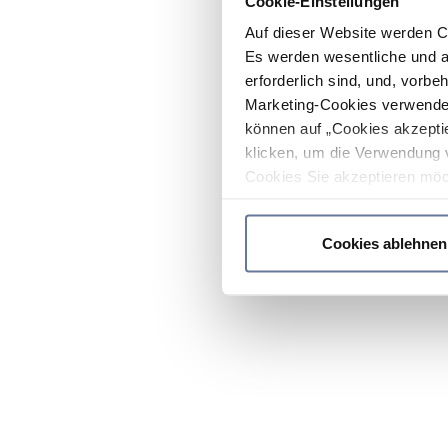
Cookie-Einstellungen
Auf dieser Website werden C
Es werden wesentliche und ag
erforderlich sind, und, vorbe
Marketing-Cookies verwendet
können auf „Cookies akzeptie
klicken, um die Verwendung 
Cookies Sie akzeptieren möc
werden nur die wichtigsten Co
Datenschutzrichtlinie
.
Cookies ablehnen