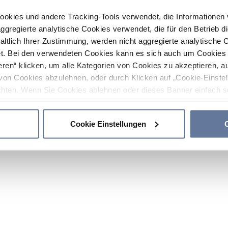
ookies und andere Tracking-Tools verwendet, die Informatione
gregierte analytische Cookies verwendet, die für den Betrieb d
haltlich Ihrer Zustimmung, werden nicht aggregierte analytische 
. Bei den verwendeten Cookies kann es sich auch um Cookies v
ren“ klicken, um alle Kategorien von Cookies zu akzeptieren, a
von Cookies abzulehnen, oder durch Klicken auf „Cookie-Einstel
hten. Wenn Sie Cookies ablehnen oder dieses Banner einfach sc
okies installiert. Weitere Informationen finden Sie in den Absch
Cookie Einstellungen
C