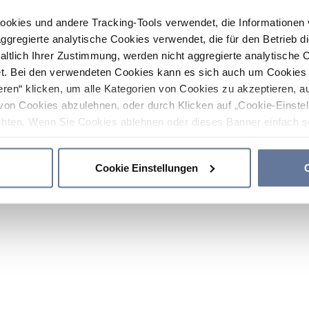
ookies und andere Tracking-Tools verwendet, die Informatione
gregierte analytische Cookies verwendet, die für den Betrieb d
haltlich Ihrer Zustimmung, werden nicht aggregierte analytische 
. Bei den verwendeten Cookies kann es sich auch um Cookies v
ren“ klicken, um alle Kategorien von Cookies zu akzeptieren, a
von Cookies abzulehnen, oder durch Klicken auf „Cookie-Einstel
hten. Wenn Sie Cookies ablehnen oder dieses Banner einfach sc
okies installiert. Weitere Informationen finden Sie in den Absch
Cookie Einstellungen
C