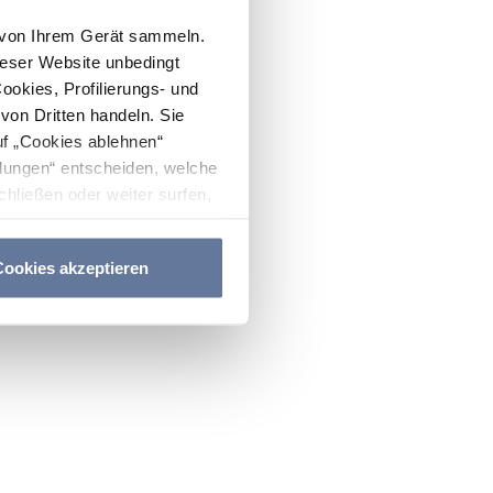
n von Ihrem Gerät sammeln.
ieser Website unbedingt
Cookies, Profilierungs- und
on Dritten handeln. Sie
uf „Cookies ablehnen“
lungen“ entscheiden, welche
hließen oder weiter surfen,
nitten
Cookie-Richtlinie
und
ookies akzeptieren