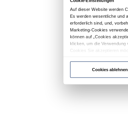
Cookie-Einstellungen
Auf dieser Website werden C
Es werden wesentliche und ag
erforderlich sind, und, vorbe
Marketing-Cookies verwendet
können auf „Cookies akzeptie
klicken, um die Verwendung 
Cookies Sie akzeptieren möc
werden nur die wichtigsten Co
Datenschutzrichtlinie
.
Cookies ablehnen