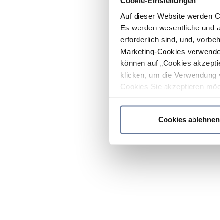
Cookie-Einstellungen
Auf dieser Website werden C
Es werden wesentliche und ag
erforderlich sind, und, vorbe
Marketing-Cookies verwendet
können auf „Cookies akzeptie
klicken, um die Verwendung 
Cookies Sie akzeptieren möc
werden nur die wichtigsten Co
Datenschutzrichtlinie
.
Cookies ablehnen