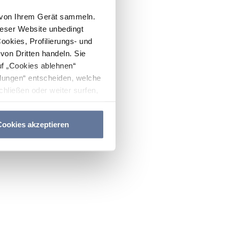
n von Ihrem Gerät sammeln.
ieser Website unbedingt
Cookies, Profilierungs- und
on Dritten handeln. Sie
uf „Cookies ablehnen“
lungen“ entscheiden, welche
hließen oder weiter surfen,
nitten
Cookie-Richtlinie
und
ookies akzeptieren