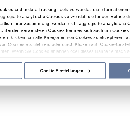
ookies und andere Tracking-Tools verwendet, die Informatione
gregierte analytische Cookies verwendet, die für den Betrieb d
haltlich Ihrer Zustimmung, werden nicht aggregierte analytische 
. Bei den verwendeten Cookies kann es sich auch um Cookies v
ren“ klicken, um alle Kategorien von Cookies zu akzeptieren, a
von Cookies abzulehnen, oder durch Klicken auf „Cookie-Einstel
hten. Wenn Sie Cookies ablehnen oder dieses Banner einfach sc
okies installiert. Weitere Informationen finden Sie in den Absch
Cookie Einstellungen
C