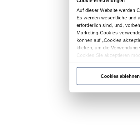
Cookie-Einstellungen
Auf dieser Website werden C
Es werden wesentliche und ag
erforderlich sind, und, vorbe
Marketing-Cookies verwendet
können auf „Cookies akzeptie
klicken, um die Verwendung 
Cookies Sie akzeptieren möc
werden nur die wichtigsten Co
Datenschutzrichtlinie
.
Cookies ablehnen