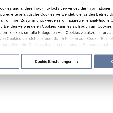
ookies und andere Tracking-Tools verwendet, die Informatione
gregierte analytische Cookies verwendet, die für den Betrieb d
haltlich Ihrer Zustimmung, werden nicht aggregierte analytische 
. Bei den verwendeten Cookies kann es sich auch um Cookies v
ren“ klicken, um alle Kategorien von Cookies zu akzeptieren, a
von Cookies abzulehnen, oder durch Klicken auf „Cookie-Einstel
hten. Wenn Sie Cookies ablehnen oder dieses Banner einfach sc
okies installiert. Weitere Informationen finden Sie in den Absch
Cookie Einstellungen
C