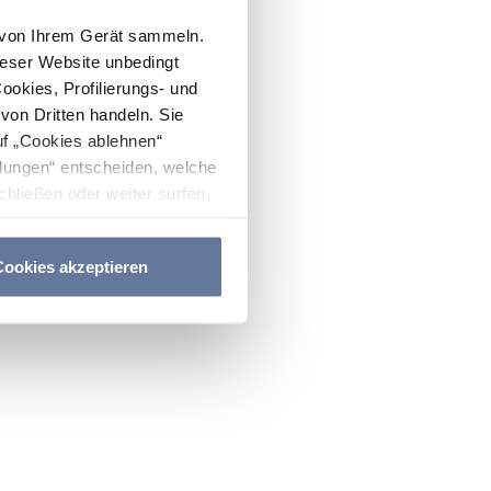
n von Ihrem Gerät sammeln.
ieser Website unbedingt
Cookies, Profilierungs- und
on Dritten handeln. Sie
uf „Cookies ablehnen“
lungen“ entscheiden, welche
hließen oder weiter surfen,
nitten
Cookie-Richtlinie
und
ookies akzeptieren