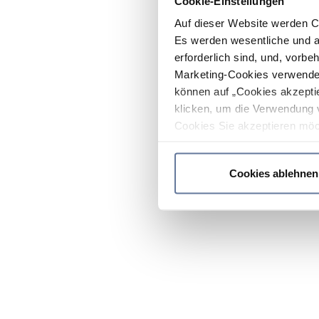
Cookie-Einstellungen
Auf dieser Website werden C
Es werden wesentliche und ag
erforderlich sind, und, vorbe
Marketing-Cookies verwendet
können auf „Cookies akzeptie
klicken, um die Verwendung 
Cookies Sie akzeptieren möc
werden nur die wichtigsten Co
Datenschutzrichtlinie
.
Cookies ablehnen