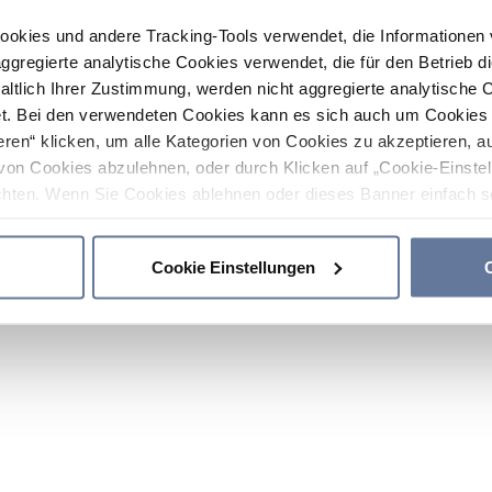
ookies und andere Tracking-Tools verwendet, die Informatione
gregierte analytische Cookies verwendet, die für den Betrieb d
haltlich Ihrer Zustimmung, werden nicht aggregierte analytische 
. Bei den verwendeten Cookies kann es sich auch um Cookies v
ren“ klicken, um alle Kategorien von Cookies zu akzeptieren, a
von Cookies abzulehnen, oder durch Klicken auf „Cookie-Einstel
hten. Wenn Sie Cookies ablehnen oder dieses Banner einfach sc
okies installiert. Weitere Informationen finden Sie in den Absch
Cookie Einstellungen
C