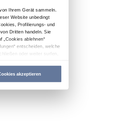
n von Ihrem Gerät sammeln.
ieser Website unbedingt
Cookies, Profilierungs- und
on Dritten handeln. Sie
uf „Cookies ablehnen“
lungen“ entscheiden, welche
hließen oder weiter surfen,
nitten
Cookie-Richtlinie
und
ookies akzeptieren