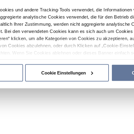
ookies und andere Tracking-Tools verwendet, die Informatione
gregierte analytische Cookies verwendet, die für den Betrieb d
haltlich Ihrer Zustimmung, werden nicht aggregierte analytische 
. Bei den verwendeten Cookies kann es sich auch um Cookies v
ren“ klicken, um alle Kategorien von Cookies zu akzeptieren, a
von Cookies abzulehnen, oder durch Klicken auf „Cookie-Einstel
hten. Wenn Sie Cookies ablehnen oder dieses Banner einfach sc
okies installiert. Weitere Informationen finden Sie in den Absch
Cookie Einstellungen
C