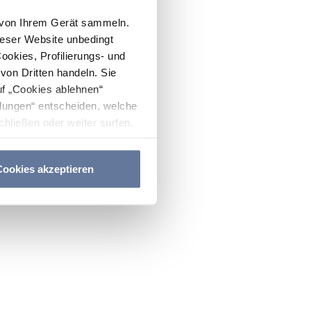
n von Ihrem Gerät sammeln.
ieser Website unbedingt
Cookies, Profilierungs- und
on Dritten handeln. Sie
uf „Cookies ablehnen“
lungen“ entscheiden, welche
hließen oder weiter surfen,
nitten
Cookie-Richtlinie
und
ookies akzeptieren