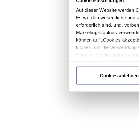
Cookie-Einstellungen
Auf dieser Website werden C
Es werden wesentliche und ag
erforderlich sind, und, vorbe
Marketing-Cookies verwendet
können auf „Cookies akzeptie
klicken, um die Verwendung 
Cookies Sie akzeptieren möc
werden nur die wichtigsten Co
Datenschutzrichtlinie
.
Cookies ablehnen