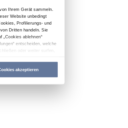
n von Ihrem Gerät sammeln.
ieser Website unbedingt
Cookies, Profilierungs- und
on Dritten handeln. Sie
uf „Cookies ablehnen“
lungen“ entscheiden, welche
hließen oder weiter surfen,
nitten
Cookie-Richtlinie
und
ookies akzeptieren