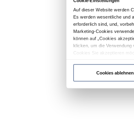
Cookie-Einstellungen
Auf dieser Website werden C
Es werden wesentliche und ag
erforderlich sind, und, vorbe
Marketing-Cookies verwendet
können auf „Cookies akzeptie
klicken, um die Verwendung 
Cookies Sie akzeptieren möc
werden nur die wichtigsten Co
Datenschutzrichtlinie
.
Cookies ablehnen