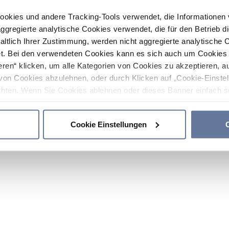
ookies und andere Tracking-Tools verwendet, die Informatione
gregierte analytische Cookies verwendet, die für den Betrieb d
haltlich Ihrer Zustimmung, werden nicht aggregierte analytische 
. Bei den verwendeten Cookies kann es sich auch um Cookies v
ren“ klicken, um alle Kategorien von Cookies zu akzeptieren, a
von Cookies abzulehnen, oder durch Klicken auf „Cookie-Einstel
hten. Wenn Sie Cookies ablehnen oder dieses Banner einfach sc
okies installiert. Weitere Informationen finden Sie in den Absch
Cookie Einstellungen
C