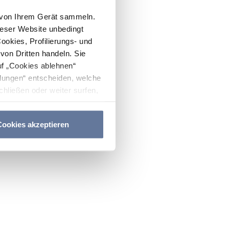
n von Ihrem Gerät sammeln.
ieser Website unbedingt
Cookies, Profilierungs- und
on Dritten handeln. Sie
uf „Cookies ablehnen“
lungen“ entscheiden, welche
hließen oder weiter surfen,
nitten
Cookie-Richtlinie
und
ookies akzeptieren