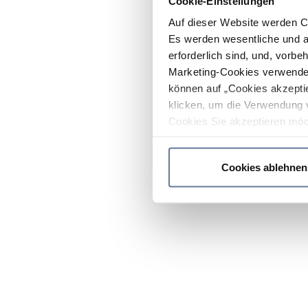
Cookie-Einstellungen
Auf dieser Website werden C
Es werden wesentliche und ag
erforderlich sind, und, vorbe
Marketing-Cookies verwendet
können auf „Cookies akzeptie
klicken, um die Verwendung 
Cookies Sie akzeptieren möc
werden nur die wichtigsten Co
Datenschutzrichtlinie
.
Cookies ablehnen