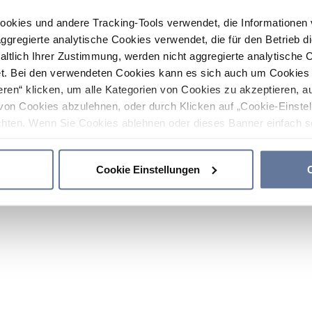
ookies und andere Tracking-Tools verwendet, die Informatione
gregierte analytische Cookies verwendet, die für den Betrieb d
haltlich Ihrer Zustimmung, werden nicht aggregierte analytische 
. Bei den verwendeten Cookies kann es sich auch um Cookies v
ren“ klicken, um alle Kategorien von Cookies zu akzeptieren, a
von Cookies abzulehnen, oder durch Klicken auf „Cookie-Einstel
hten. Wenn Sie Cookies ablehnen oder dieses Banner einfach sc
okies installiert. Weitere Informationen finden Sie in den Absch
Cookie Einstellungen
C