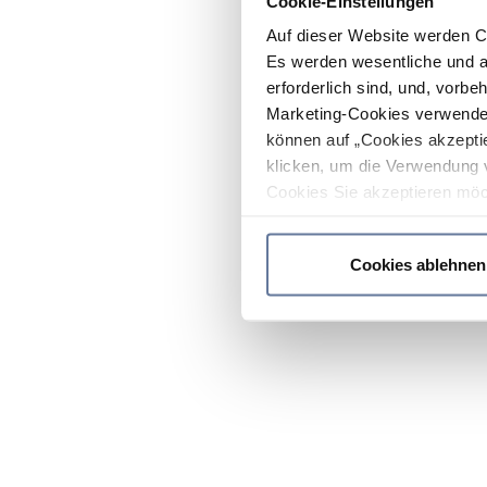
Cookie-Einstellungen
Auf dieser Website werden C
Es werden wesentliche und ag
erforderlich sind, und, vorbe
Marketing-Cookies verwendet
können auf „Cookies akzeptie
klicken, um die Verwendung 
Cookies Sie akzeptieren möc
werden nur die wichtigsten Co
Datenschutzrichtlinie
.
Cookies ablehnen