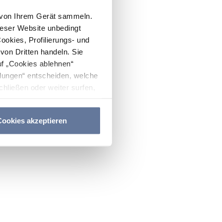
n von Ihrem Gerät sammeln.
ieser Website unbedingt
Cookies, Profilierungs- und
on Dritten handeln. Sie
uf „Cookies ablehnen“
lungen“ entscheiden, welche
hließen oder weiter surfen,
nitten
Cookie-Richtlinie
und
ookies akzeptieren