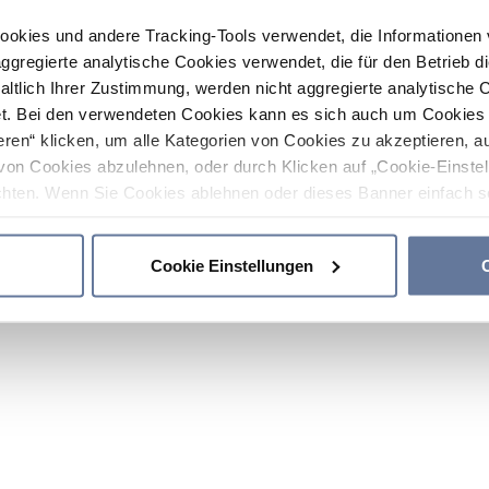
ookies und andere Tracking-Tools verwendet, die Informatione
gregierte analytische Cookies verwendet, die für den Betrieb d
haltlich Ihrer Zustimmung, werden nicht aggregierte analytische 
. Bei den verwendeten Cookies kann es sich auch um Cookies v
ren“ klicken, um alle Kategorien von Cookies zu akzeptieren, a
von Cookies abzulehnen, oder durch Klicken auf „Cookie-Einstel
hten. Wenn Sie Cookies ablehnen oder dieses Banner einfach sc
okies installiert. Weitere Informationen finden Sie in den Absch
Cookie Einstellungen
C