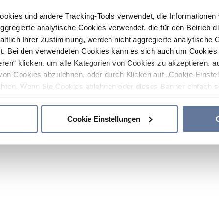
ookies und andere Tracking-Tools verwendet, die Informatione
gregierte analytische Cookies verwendet, die für den Betrieb d
haltlich Ihrer Zustimmung, werden nicht aggregierte analytische 
. Bei den verwendeten Cookies kann es sich auch um Cookies v
ren“ klicken, um alle Kategorien von Cookies zu akzeptieren, a
von Cookies abzulehnen, oder durch Klicken auf „Cookie-Einstel
hten. Wenn Sie Cookies ablehnen oder dieses Banner einfach sc
okies installiert. Weitere Informationen finden Sie in den Absch
Cookie Einstellungen
C