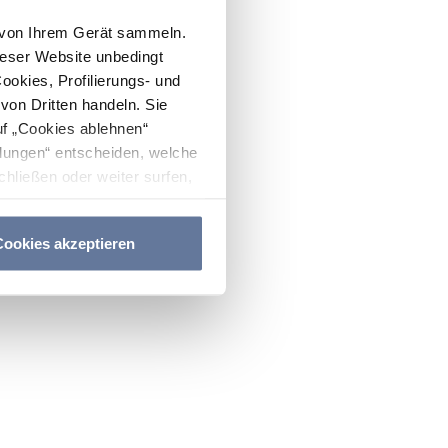
n von Ihrem Gerät sammeln.
ieser Website unbedingt
Cookies, Profilierungs- und
on Dritten handeln. Sie
uf „Cookies ablehnen“
lungen“ entscheiden, welche
hließen oder weiter surfen,
nitten
Cookie-Richtlinie
und
ookies akzeptieren