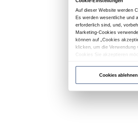
Cookie-Einstellungen
Auf dieser Website werden C
Es werden wesentliche und ag
erforderlich sind, und, vorbe
Marketing-Cookies verwendet
können auf „Cookies akzeptie
klicken, um die Verwendung 
Cookies Sie akzeptieren möc
werden nur die wichtigsten Co
Datenschutzrichtlinie
.
Cookies ablehnen