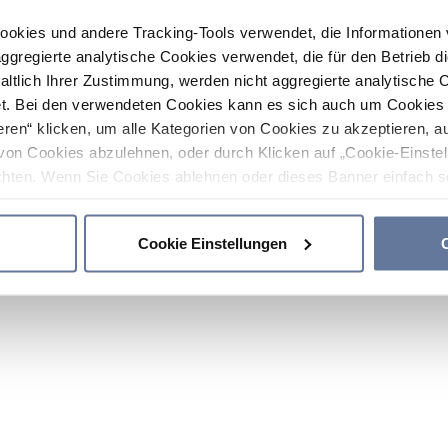
ookies und andere Tracking-Tools verwendet, die Informatione
gregierte analytische Cookies verwendet, die für den Betrieb d
haltlich Ihrer Zustimmung, werden nicht aggregierte analytische 
. Bei den verwendeten Cookies kann es sich auch um Cookies v
ren“ klicken, um alle Kategorien von Cookies zu akzeptieren, a
von Cookies abzulehnen, oder durch Klicken auf „Cookie-Einstel
hten. Wenn Sie Cookies ablehnen oder dieses Banner einfach sc
okies installiert. Weitere Informationen finden Sie in den Absch
Cookie Einstellungen
C