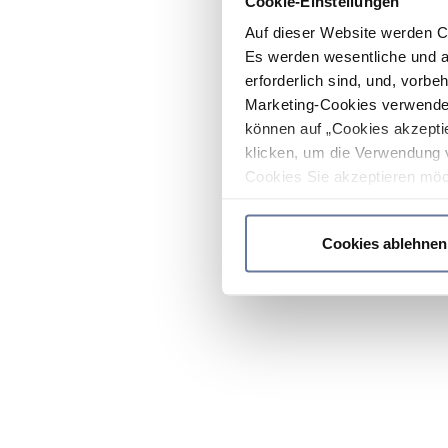
Cookie-Einstellungen
Auf dieser Website werden C
Es werden wesentliche und ag
erforderlich sind, und, vorbe
Marketing-Cookies verwendet
können auf „Cookies akzeptie
klicken, um die Verwendung 
Cookies Sie akzeptieren möc
werden nur die wichtigsten Co
Datenschutzrichtlinie
.
Cookies ablehnen