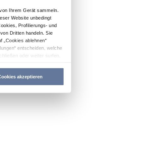
n von Ihrem Gerät sammeln.
ieser Website unbedingt
Cookies, Profilierungs- und
on Dritten handeln. Sie
uf „Cookies ablehnen“
lungen“ entscheiden, welche
hließen oder weiter surfen,
nitten
Cookie-Richtlinie
und
ookies akzeptieren