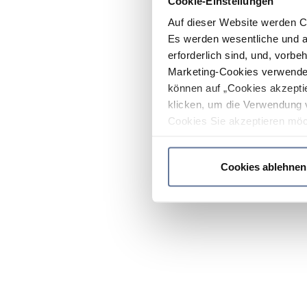
Cookie-Einstellungen
Auf dieser Website werden C
Es werden wesentliche und ag
erforderlich sind, und, vorbe
Marketing-Cookies verwendet
können auf „Cookies akzeptie
klicken, um die Verwendung 
Cookies Sie akzeptieren möc
werden nur die wichtigsten Co
Datenschutzrichtlinie
.
Cookies ablehnen