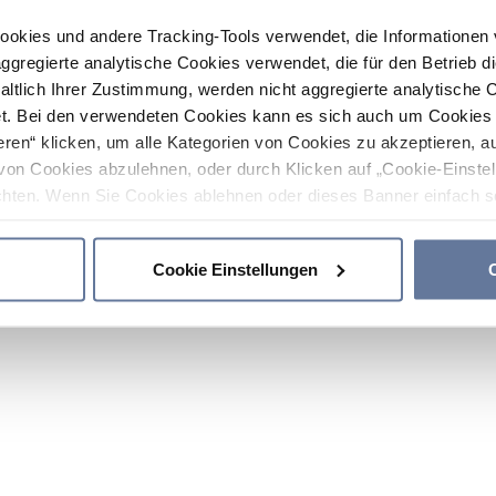
ookies und andere Tracking-Tools verwendet, die Informatione
gregierte analytische Cookies verwendet, die für den Betrieb d
haltlich Ihrer Zustimmung, werden nicht aggregierte analytische 
. Bei den verwendeten Cookies kann es sich auch um Cookies v
ren“ klicken, um alle Kategorien von Cookies zu akzeptieren, a
von Cookies abzulehnen, oder durch Klicken auf „Cookie-Einstel
hten. Wenn Sie Cookies ablehnen oder dieses Banner einfach sc
okies installiert. Weitere Informationen finden Sie in den Absch
Cookie Einstellungen
C