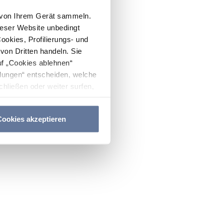
n von Ihrem Gerät sammeln.
ieser Website unbedingt
Cookies, Profilierungs- und
on Dritten handeln. Sie
uf „Cookies ablehnen“
lungen“ entscheiden, welche
hließen oder weiter surfen,
nitten
Cookie-Richtlinie
und
ookies akzeptieren