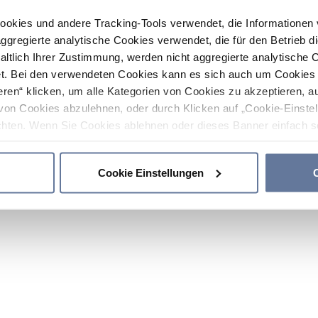
ookies und andere Tracking-Tools verwendet, die Informatione
gregierte analytische Cookies verwendet, die für den Betrieb d
haltlich Ihrer Zustimmung, werden nicht aggregierte analytische 
. Bei den verwendeten Cookies kann es sich auch um Cookies v
ren“ klicken, um alle Kategorien von Cookies zu akzeptieren, a
von Cookies abzulehnen, oder durch Klicken auf „Cookie-Einstel
hten. Wenn Sie Cookies ablehnen oder dieses Banner einfach sc
okies installiert. Weitere Informationen finden Sie in den Absch
Cookie Einstellungen
C