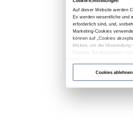
Cookie-Einstellungen
Auf dieser Website werden C
Es werden wesentliche und ag
erforderlich sind, und, vorbe
Marketing-Cookies verwendet
können auf „Cookies akzeptie
klicken, um die Verwendung 
Cookies Sie akzeptieren möc
werden nur die wichtigsten Co
Datenschutzrichtlinie
.
Cookies ablehnen