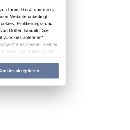
n von Ihrem Gerät sammeln.
ieser Website unbedingt
Cookies, Profilierungs- und
on Dritten handeln. Sie
uf „Cookies ablehnen“
lungen“ entscheiden, welche
hließen oder weiter surfen,
nitten
Cookie-Richtlinie
und
ookies akzeptieren