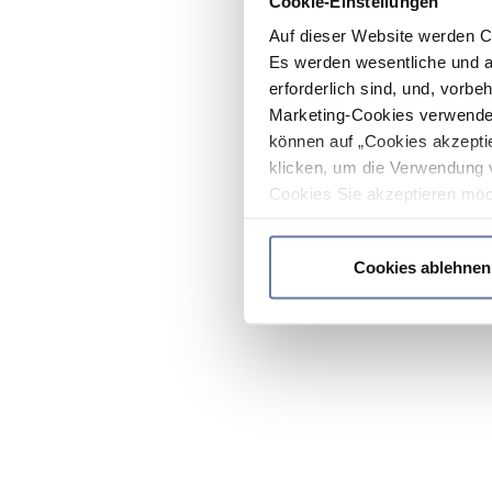
Cookie-Einstellungen
Auf dieser Website werden C
Es werden wesentliche und ag
erforderlich sind, und, vorbe
Marketing-Cookies verwendet
können auf „Cookies akzeptie
klicken, um die Verwendung 
Cookies Sie akzeptieren möc
werden nur die wichtigsten Co
Datenschutzrichtlinie
.
Cookies ablehnen