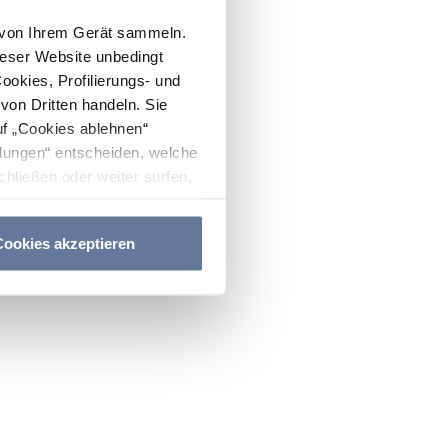
n von Ihrem Gerät sammeln.
ieser Website unbedingt
Cookies, Profilierungs- und
on Dritten handeln. Sie
uf „Cookies ablehnen“
lungen“ entscheiden, welche
hließen oder weiter surfen,
nitten
Cookie-Richtlinie
und
ookies akzeptieren