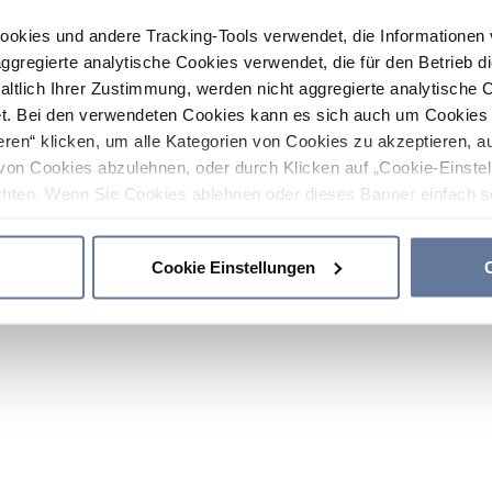
ookies und andere Tracking-Tools verwendet, die Informatione
gregierte analytische Cookies verwendet, die für den Betrieb d
haltlich Ihrer Zustimmung, werden nicht aggregierte analytische 
. Bei den verwendeten Cookies kann es sich auch um Cookies v
ren“ klicken, um alle Kategorien von Cookies zu akzeptieren, a
von Cookies abzulehnen, oder durch Klicken auf „Cookie-Einstel
hten. Wenn Sie Cookies ablehnen oder dieses Banner einfach sc
okies installiert. Weitere Informationen finden Sie in den Absch
Cookie Einstellungen
C