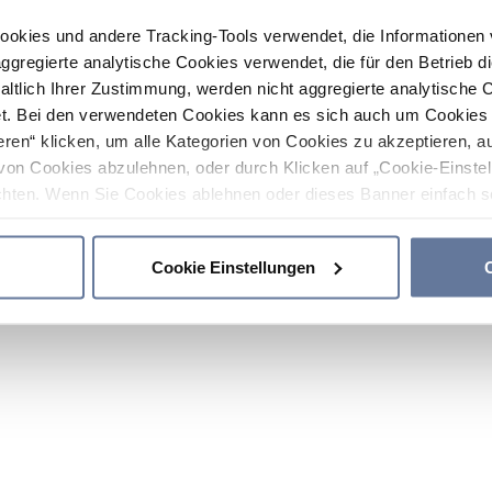
ookies und andere Tracking-Tools verwendet, die Informatione
gregierte analytische Cookies verwendet, die für den Betrieb d
haltlich Ihrer Zustimmung, werden nicht aggregierte analytische 
. Bei den verwendeten Cookies kann es sich auch um Cookies v
ren“ klicken, um alle Kategorien von Cookies zu akzeptieren, a
von Cookies abzulehnen, oder durch Klicken auf „Cookie-Einstel
hten. Wenn Sie Cookies ablehnen oder dieses Banner einfach sc
okies installiert. Weitere Informationen finden Sie in den Absch
Cookie Einstellungen
C