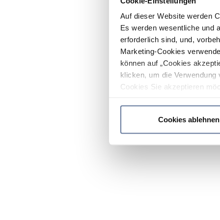
Cookie-Einstellungen
Auf dieser Website werden C
Es werden wesentliche und ag
erforderlich sind, und, vorbe
Marketing-Cookies verwendet
können auf „Cookies akzeptie
klicken, um die Verwendung 
Cookies Sie akzeptieren möc
werden nur die wichtigsten Co
Datenschutzrichtlinie
.
Cookies ablehnen