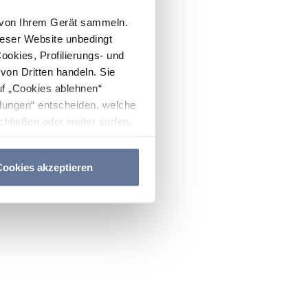
n von Ihrem Gerät sammeln.
ieser Website unbedingt
Cookies, Profilierungs- und
on Dritten handeln. Sie
uf „Cookies ablehnen“
lungen“ entscheiden, welche
hließen oder weiter surfen,
nitten
Cookie-Richtlinie
und
ookies akzeptieren