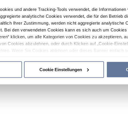
ookies und andere Tracking-Tools verwendet, die Informatione
gregierte analytische Cookies verwendet, die für den Betrieb d
haltlich Ihrer Zustimmung, werden nicht aggregierte analytische 
. Bei den verwendeten Cookies kann es sich auch um Cookies v
ren“ klicken, um alle Kategorien von Cookies zu akzeptieren, a
von Cookies abzulehnen, oder durch Klicken auf „Cookie-Einstel
hten. Wenn Sie Cookies ablehnen oder dieses Banner einfach sc
okies installiert. Weitere Informationen finden Sie in den Absch
Cookie Einstellungen
C