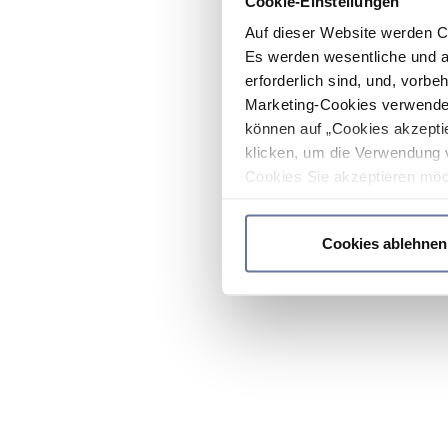
Cookie-Einstellungen
Auf dieser Website werden C
Es werden wesentliche und ag
erforderlich sind, und, vorbe
Marketing-Cookies verwendet
können auf „Cookies akzeptie
klicken, um die Verwendung 
Cookies Sie akzeptieren möc
werden nur die wichtigsten Co
Datenschutzrichtlinie
.
Cookies ablehnen