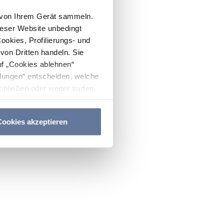
n von Ihrem Gerät sammeln.
ieser Website unbedingt
Cookies, Profilierungs- und
on Dritten handeln. Sie
uf „Cookies ablehnen“
lungen“ entscheiden, welche
hließen oder weiter surfen,
nitten
Cookie-Richtlinie
und
ookies akzeptieren