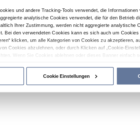
ookies und andere Tracking-Tools verwendet, die Informatione
gregierte analytische Cookies verwendet, die für den Betrieb d
haltlich Ihrer Zustimmung, werden nicht aggregierte analytische 
. Bei den verwendeten Cookies kann es sich auch um Cookies v
ren“ klicken, um alle Kategorien von Cookies zu akzeptieren, a
von Cookies abzulehnen, oder durch Klicken auf „Cookie-Einstel
hten. Wenn Sie Cookies ablehnen oder dieses Banner einfach sc
okies installiert. Weitere Informationen finden Sie in den Absch
Cookie Einstellungen
C