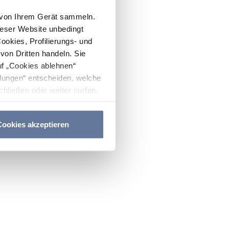
n von Ihrem Gerät sammeln.
ieser Website unbedingt
Cookies, Profilierungs- und
on Dritten handeln. Sie
uf „Cookies ablehnen“
lungen“ entscheiden, welche
hließen oder weiter surfen,
nitten
Cookie-Richtlinie
und
ookies akzeptieren