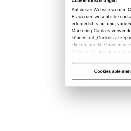
Cookie-Einstellungen
Auf dieser Website werden C
Es werden wesentliche und ag
erforderlich sind, und, vorbe
Marketing-Cookies verwendet
können auf „Cookies akzeptie
klicken, um die Verwendung 
Cookies Sie akzeptieren möc
werden nur die wichtigsten Co
Datenschutzrichtlinie
.
Cookies ablehnen