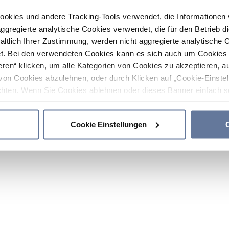
ookies und andere Tracking-Tools verwendet, die Informatione
gregierte analytische Cookies verwendet, die für den Betrieb d
haltlich Ihrer Zustimmung, werden nicht aggregierte analytische 
. Bei den verwendeten Cookies kann es sich auch um Cookies v
ren“ klicken, um alle Kategorien von Cookies zu akzeptieren, a
von Cookies abzulehnen, oder durch Klicken auf „Cookie-Einstel
hten. Wenn Sie Cookies ablehnen oder dieses Banner einfach sc
okies installiert. Weitere Informationen finden Sie in den Absch
Cookie Einstellungen
C