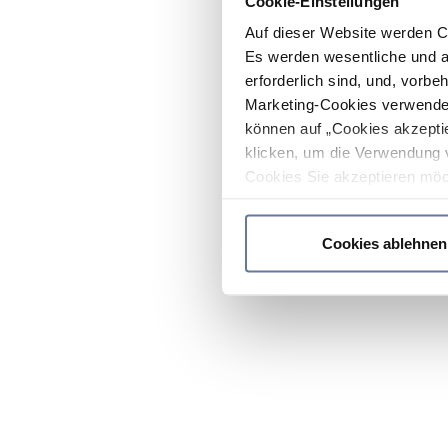
Cookie-Einstellungen
Auf dieser Website werden C
Es werden wesentliche und ag
erforderlich sind, und, vorbe
Marketing-Cookies verwendet
können auf „Cookies akzeptie
klicken, um die Verwendung 
Cookies Sie akzeptieren möc
werden nur die wichtigsten Co
Datenschutzrichtlinie
.
Cookies ablehnen