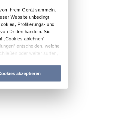
n von Ihrem Gerät sammeln.
ieser Website unbedingt
Cookies, Profilierungs- und
on Dritten handeln. Sie
uf „Cookies ablehnen“
lungen“ entscheiden, welche
hließen oder weiter surfen,
nitten
Cookie-Richtlinie
und
ookies akzeptieren