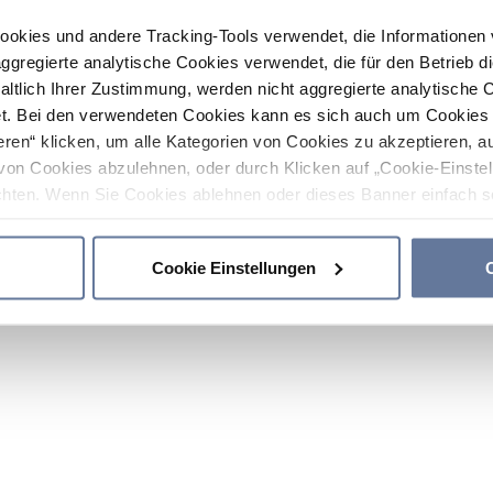
ookies und andere Tracking-Tools verwendet, die Informatione
gregierte analytische Cookies verwendet, die für den Betrieb d
haltlich Ihrer Zustimmung, werden nicht aggregierte analytische 
. Bei den verwendeten Cookies kann es sich auch um Cookies v
ren“ klicken, um alle Kategorien von Cookies zu akzeptieren, a
von Cookies abzulehnen, oder durch Klicken auf „Cookie-Einstel
hten. Wenn Sie Cookies ablehnen oder dieses Banner einfach sc
okies installiert. Weitere Informationen finden Sie in den Absch
Cookie Einstellungen
C