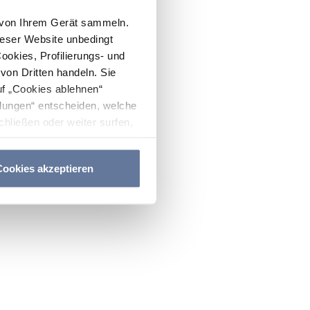
n von Ihrem Gerät sammeln.
ieser Website unbedingt
Cookies, Profilierungs- und
on Dritten handeln. Sie
uf „Cookies ablehnen“
lungen“ entscheiden, welche
hließen oder weiter surfen,
nitten
Cookie-Richtlinie
und
ookies akzeptieren