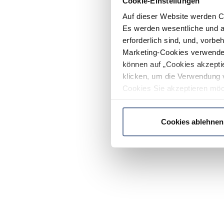
Cookie-Einstellungen
Auf dieser Website werden C
Es werden wesentliche und ag
erforderlich sind, und, vorbe
Marketing-Cookies verwendet
können auf „Cookies akzeptie
klicken, um die Verwendung 
Cookies Sie akzeptieren möc
werden nur die wichtigsten Co
Datenschutzrichtlinie
.
Cookies ablehnen