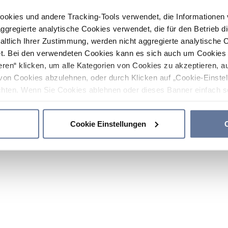
ookies und andere Tracking-Tools verwendet, die Informatione
gregierte analytische Cookies verwendet, die für den Betrieb d
haltlich Ihrer Zustimmung, werden nicht aggregierte analytische 
. Bei den verwendeten Cookies kann es sich auch um Cookies v
ren“ klicken, um alle Kategorien von Cookies zu akzeptieren, a
von Cookies abzulehnen, oder durch Klicken auf „Cookie-Einstel
hten. Wenn Sie Cookies ablehnen oder dieses Banner einfach sc
okies installiert. Weitere Informationen finden Sie in den Absch
Cookie Einstellungen
C