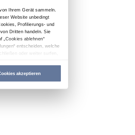
n von Ihrem Gerät sammeln.
ieser Website unbedingt
Cookies, Profilierungs- und
on Dritten handeln. Sie
uf „Cookies ablehnen“
lungen“ entscheiden, welche
hließen oder weiter surfen,
nitten
Cookie-Richtlinie
und
ookies akzeptieren