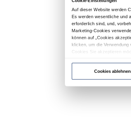
Cookie-Einstellungen
Auf dieser Website werden C
Es werden wesentliche und ag
erforderlich sind, und, vorbe
Marketing-Cookies verwendet
können auf „Cookies akzeptie
klicken, um die Verwendung 
Cookies Sie akzeptieren möc
werden nur die wichtigsten Co
Datenschutzrichtlinie
.
Cookies ablehnen