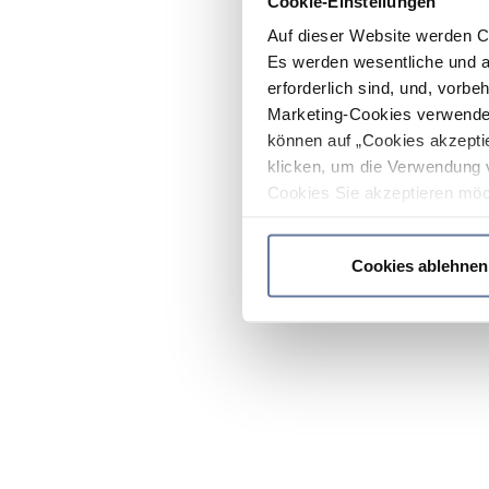
Cookie-Einstellungen
Auf dieser Website werden C
Es werden wesentliche und ag
erforderlich sind, und, vorbe
Marketing-Cookies verwendet
können auf „Cookies akzeptie
klicken, um die Verwendung 
Cookies Sie akzeptieren möc
werden nur die wichtigsten Co
Datenschutzrichtlinie
.
Cookies ablehnen