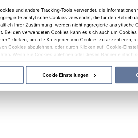
ookies und andere Tracking-Tools verwendet, die Informatione
gregierte analytische Cookies verwendet, die für den Betrieb d
haltlich Ihrer Zustimmung, werden nicht aggregierte analytische 
. Bei den verwendeten Cookies kann es sich auch um Cookies v
ren“ klicken, um alle Kategorien von Cookies zu akzeptieren, a
von Cookies abzulehnen, oder durch Klicken auf „Cookie-Einstel
hten. Wenn Sie Cookies ablehnen oder dieses Banner einfach sc
okies installiert. Weitere Informationen finden Sie in den Absch
Cookie Einstellungen
C