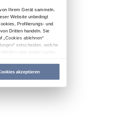
n von Ihrem Gerät sammeln.
ieser Website unbedingt
Cookies, Profilierungs- und
on Dritten handeln. Sie
uf „Cookies ablehnen“
lungen“ entscheiden, welche
hließen oder weiter surfen,
nitten
Cookie-Richtlinie
und
ookies akzeptieren