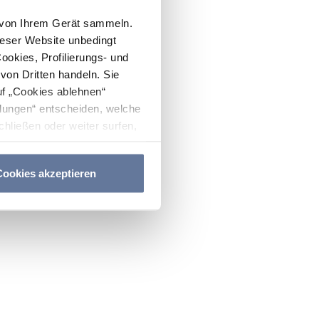
n von Ihrem Gerät sammeln.
ieser Website unbedingt
Cookies, Profilierungs- und
on Dritten handeln. Sie
uf „Cookies ablehnen“
lungen“ entscheiden, welche
hließen oder weiter surfen,
nitten
Cookie-Richtlinie
und
ookies akzeptieren