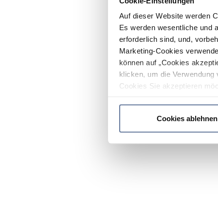
Cookie-Einstellungen
Auf dieser Website werden C
Es werden wesentliche und ag
erforderlich sind, und, vorbe
Marketing-Cookies verwendet
können auf „Cookies akzeptie
klicken, um die Verwendung 
Cookies Sie akzeptieren möc
werden nur die wichtigsten Co
Datenschutzrichtlinie
.
Cookies ablehnen