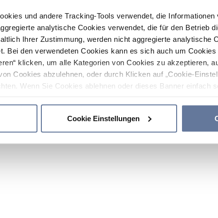
ookies und andere Tracking-Tools verwendet, die Informatione
gregierte analytische Cookies verwendet, die für den Betrieb d
haltlich Ihrer Zustimmung, werden nicht aggregierte analytische 
. Bei den verwendeten Cookies kann es sich auch um Cookies v
ren“ klicken, um alle Kategorien von Cookies zu akzeptieren, a
von Cookies abzulehnen, oder durch Klicken auf „Cookie-Einstel
hten. Wenn Sie Cookies ablehnen oder dieses Banner einfach sc
okies installiert. Weitere Informationen finden Sie in den Absch
Cookie Einstellungen
C