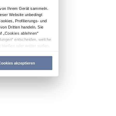
n von Ihrem Gerät sammeln.
ieser Website unbedingt
Cookies, Profilierungs- und
on Dritten handeln. Sie
uf „Cookies ablehnen“
lungen“ entscheiden, welche
hließen oder weiter surfen,
nitten
Cookie-Richtlinie
und
ookies akzeptieren