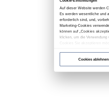
Cookie-Einstellungen
Auf dieser Website werden C
Es werden wesentliche und ag
erforderlich sind, und, vorbe
Marketing-Cookies verwendet
können auf „Cookies akzeptie
klicken, um die Verwendung 
Cookies Sie akzeptieren möc
werden nur die wichtigsten Co
Datenschutzrichtlinie
.
Cookies ablehnen