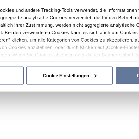
ookies und andere Tracking-Tools verwendet, die Informatione
gregierte analytische Cookies verwendet, die für den Betrieb d
haltlich Ihrer Zustimmung, werden nicht aggregierte analytische 
. Bei den verwendeten Cookies kann es sich auch um Cookies v
ren“ klicken, um alle Kategorien von Cookies zu akzeptieren, a
von Cookies abzulehnen, oder durch Klicken auf „Cookie-Einstel
hten. Wenn Sie Cookies ablehnen oder dieses Banner einfach sc
okies installiert. Weitere Informationen finden Sie in den Absch
Cookie Einstellungen
C