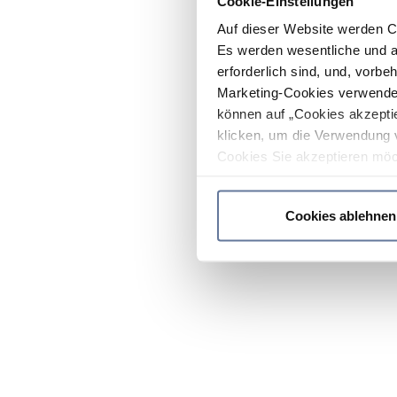
Cookie-Einstellungen
Auf dieser Website werden C
Es werden wesentliche und ag
erforderlich sind, und, vorbe
Marketing-Cookies verwendet
können auf „Cookies akzeptie
klicken, um die Verwendung 
Cookies Sie akzeptieren möc
werden nur die wichtigsten Co
Datenschutzrichtlinie
.
Cookies ablehnen