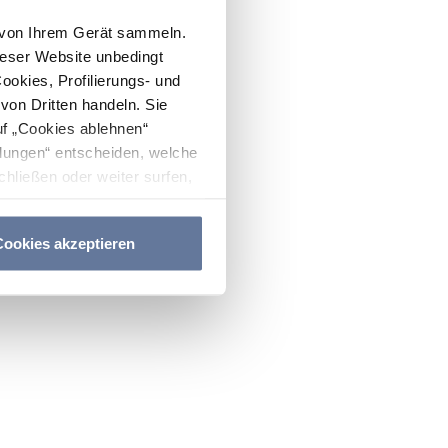
n von Ihrem Gerät sammeln.
ieser Website unbedingt
Cookies, Profilierungs- und
on Dritten handeln. Sie
uf „Cookies ablehnen“
lungen“ entscheiden, welche
hließen oder weiter surfen,
nitten
Cookie-Richtlinie
und
ookies akzeptieren