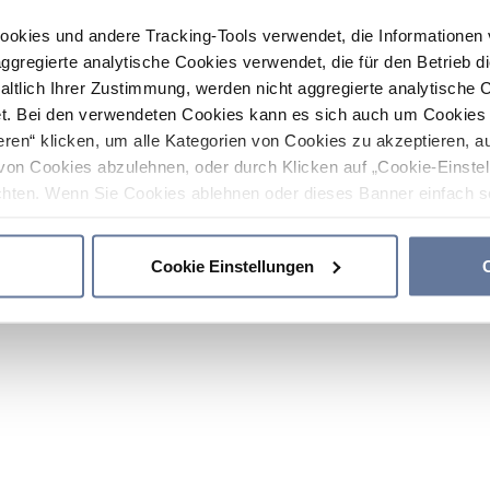
ookies und andere Tracking-Tools verwendet, die Informatione
gregierte analytische Cookies verwendet, die für den Betrieb d
haltlich Ihrer Zustimmung, werden nicht aggregierte analytische 
. Bei den verwendeten Cookies kann es sich auch um Cookies v
ren“ klicken, um alle Kategorien von Cookies zu akzeptieren, a
von Cookies abzulehnen, oder durch Klicken auf „Cookie-Einstel
hten. Wenn Sie Cookies ablehnen oder dieses Banner einfach sc
okies installiert. Weitere Informationen finden Sie in den Absch
Cookie Einstellungen
C