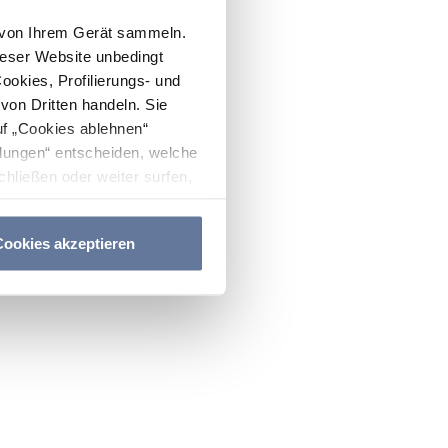
n von Ihrem Gerät sammeln.
ieser Website unbedingt
Cookies, Profilierungs- und
on Dritten handeln. Sie
uf „Cookies ablehnen“
lungen“ entscheiden, welche
hließen oder weiter surfen,
nitten
Cookie-Richtlinie
und
ookies akzeptieren