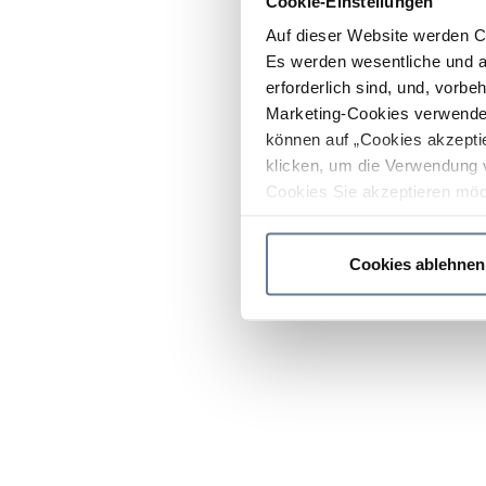
Cookie-Einstellungen
Auf dieser Website werden C
Es werden wesentliche und ag
erforderlich sind, und, vorbe
Marketing-Cookies verwendet
können auf „Cookies akzeptie
klicken, um die Verwendung 
Cookies Sie akzeptieren möc
werden nur die wichtigsten Co
Datenschutzrichtlinie
.
Cookies ablehnen