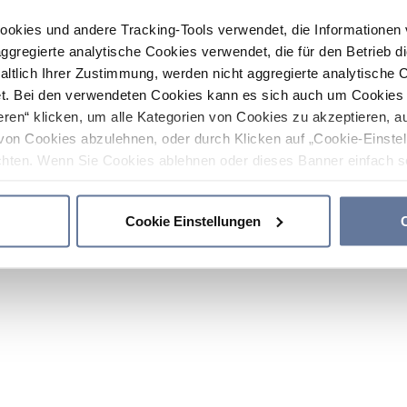
ookies und andere Tracking-Tools verwendet, die Informatione
gregierte analytische Cookies verwendet, die für den Betrieb d
haltlich Ihrer Zustimmung, werden nicht aggregierte analytische 
. Bei den verwendeten Cookies kann es sich auch um Cookies v
ren“ klicken, um alle Kategorien von Cookies zu akzeptieren, a
von Cookies abzulehnen, oder durch Klicken auf „Cookie-Einstel
hten. Wenn Sie Cookies ablehnen oder dieses Banner einfach sc
okies installiert. Weitere Informationen finden Sie in den Absch
Cookie Einstellungen
C