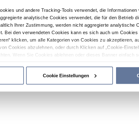
ookies und andere Tracking-Tools verwendet, die Informatione
gregierte analytische Cookies verwendet, die für den Betrieb d
haltlich Ihrer Zustimmung, werden nicht aggregierte analytische 
. Bei den verwendeten Cookies kann es sich auch um Cookies v
ren“ klicken, um alle Kategorien von Cookies zu akzeptieren, a
von Cookies abzulehnen, oder durch Klicken auf „Cookie-Einstel
hten. Wenn Sie Cookies ablehnen oder dieses Banner einfach sc
okies installiert. Weitere Informationen finden Sie in den Absch
Cookie Einstellungen
C