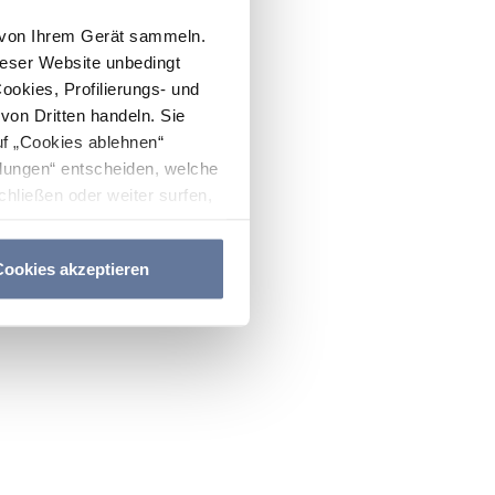
n von Ihrem Gerät sammeln.
ieser Website unbedingt
Cookies, Profilierungs- und
on Dritten handeln. Sie
uf „Cookies ablehnen“
lungen“ entscheiden, welche
hließen oder weiter surfen,
nitten
Cookie-Richtlinie
und
ookies akzeptieren