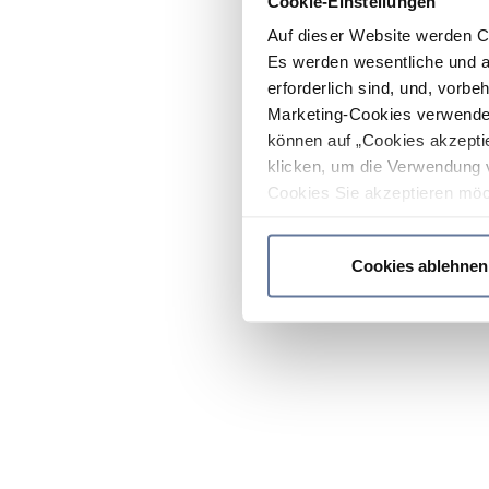
Cookie-Einstellungen
Auf dieser Website werden C
Es werden wesentliche und ag
erforderlich sind, und, vorbe
Marketing-Cookies verwendet
können auf „Cookies akzeptie
klicken, um die Verwendung 
Cookies Sie akzeptieren möc
werden nur die wichtigsten Co
Datenschutzrichtlinie
.
Cookies ablehnen